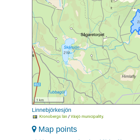
1 km
Linnebjörkesjön
Kronobergs län
/
Växjö municipality
.
Map points