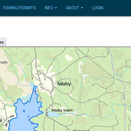
FISHING PERMITS
INFO
ABOUT
LOGIN
es