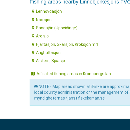
Fishing areas nearby Linnebjörkesjöns FV
Lenhovdasjön
Norrsjön
Sandsjön (Uppvidinge)
Are sjö
Hjärtasjön, Skärsjön, Kroksjön mfl
Änghultasjön
Alstern, Sjöasjö
Affiliated fishing areas in Kronobergs län
NOTE - Map areas shown at iFiske are approximat
local county administration or the management of 
myndigheternas tjänst fiskekartan.se.