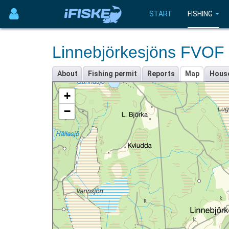
START
FISHING
Linnebjörkesjöns FVOF
About
Fishing permit
Reports
Map
Hous
+
−