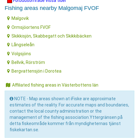
Förbudsområde vissa tider
Fishing areas nearby Malgomaj FVOF
Malgovik
Ormsjöortens FVOF
Skikkisjön, Skabbegatt och Skikkibäcken
Långseleån
Volgsjöns
Bellvik, Rörström
Bergvattensjön i Dorotea
Affiliated fishing areas in Västerbottens län
NOTE - Map areas shown at iFiske are approximate
estimates of the reality. For accurate maps and boundaries,
contact the local county administration or the
management of the fishing association.Yttergränsen på
detta fiskeområde kommer från myndigheternas tjänst
fiskekartan.se.