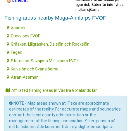
Lånebåt
egen risk. Båten får inte flyttas
mellan sjöarna.
Fishing areas nearby Moga-Annlarps FVOF
Spaden
Gravsjöns FVOF
Gräsken, Lillgräsken, Dalsjön och Rocksjön
Fegen
Storasjön-Sävsjöns M.fl sjöars FVOF
Kalvsjön och Svansjöarna
Ätran-Assman
Affiliated fishing areas in Västra Götalands län
NOTE - Map areas shown at iFiske are approximate
estimates of the reality. For accurate maps and boundaries,
contact the local county administration or the
management of the fishing association.Yttergränsen på
detta fiskeområde kommer från myndigheternas tjänst