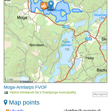
1 km
Moga-Annlarps FVOF
Västra Götalands län
/
Svenljunga municipality
.
Map legend
Map points
Lånebåten får användas på