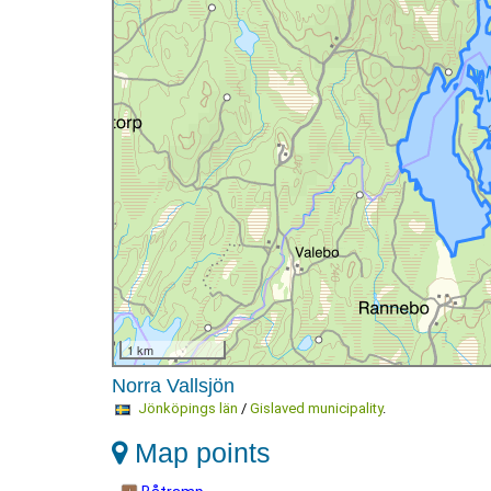
1 km
Norra Vallsjön
Jönköpings län
/
Gislaved municipality
.
Map points