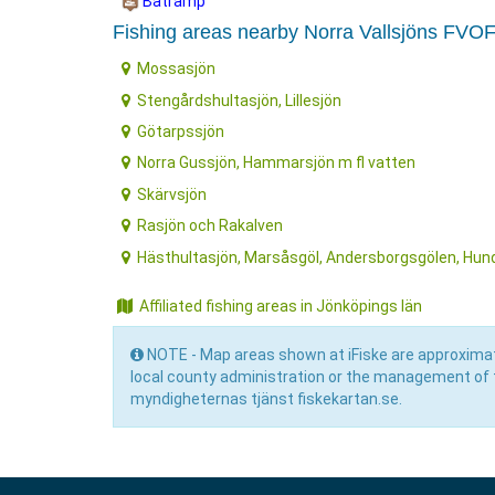
Båtramp
Fishing areas nearby Norra Vallsjöns FVO
Mossasjön
Stengårdshultasjön, Lillesjön
Götarpssjön
Norra Gussjön, Hammarsjön m fl vatten
Skärvsjön
Rasjön och Rakalven
Hästhultasjön, Marsåsgöl, Andersborgsgölen, Hun
Affiliated fishing areas in Jönköpings län
NOTE - Map areas shown at iFiske are approximat
local county administration or the management of 
myndigheternas tjänst fiskekartan.se.