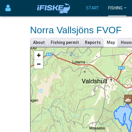
START
FISHING
Norra Vallsjöns FVOF
About
Fishing permit
Reports
Map
Hous
+
−