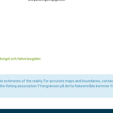
F
dsögöl och Helvetesgölen
e estimates of the reality. For accurate maps and boundaries, contac
the fishing association.Yttergränsen på detta fiskeområde kommer f