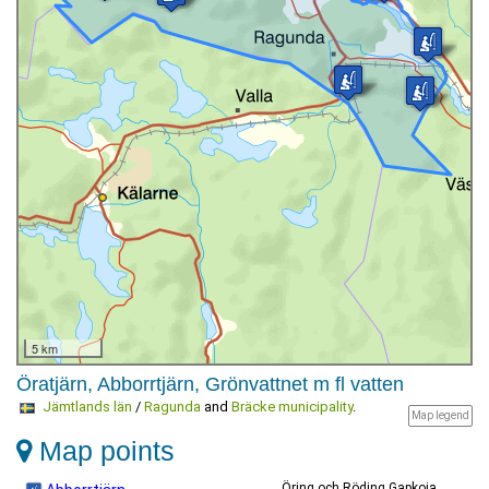
5 km
Öratjärn, Abborrtjärn, Grönvattnet m fl vatten
Jämtlands län
/
Ragunda
and
Bräcke municipality
.
Map legend
Map points
Öring och Röding Gapkoja