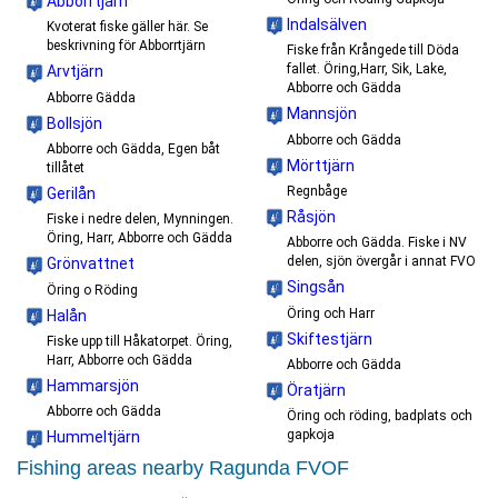
Abborrtjärn
Indalsälven
Kvoterat fiske gäller här. Se
beskrivning för Abborrtjärn
Fiske från Krångede till Döda
fallet. Öring,Harr, Sik, Lake,
Arvtjärn
Abborre och Gädda
Abborre Gädda
Mannsjön
Bollsjön
Abborre och Gädda
Abborre och Gädda, Egen båt
Mörttjärn
tillåtet
Regnbåge
Gerilån
Råsjön
Fiske i nedre delen, Mynningen.
Öring, Harr, Abborre och Gädda
Abborre och Gädda. Fiske i NV
delen, sjön övergår i annat FVO
Grönvattnet
Singsån
Öring o Röding
Öring och Harr
Halån
Skiftestjärn
Fiske upp till Håkatorpet. Öring,
Harr, Abborre och Gädda
Abborre och Gädda
Hammarsjön
Öratjärn
Abborre och Gädda
Öring och röding, badplats och
gapkoja
Hummeltjärn
Fishing areas nearby Ragunda FVOF