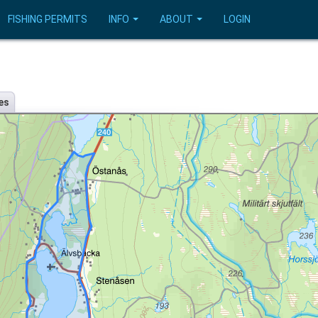
FISHING PERMITS
INFO
ABOUT
LOGIN
es