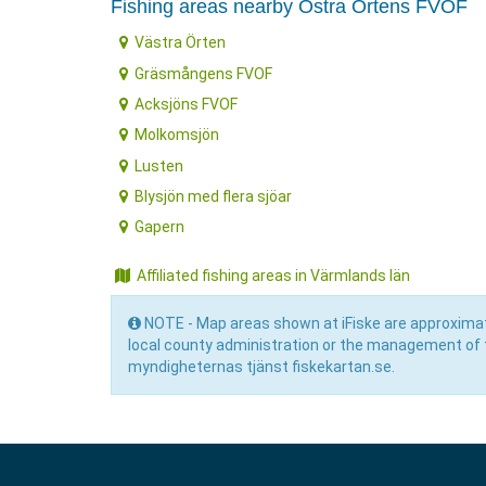
Fishing areas nearby Östra Örtens FVOF
Västra Örten
Gräsmångens FVOF
Acksjöns FVOF
Molkomsjön
Lusten
Blysjön med flera sjöar
Gapern
Affiliated fishing areas in Värmlands län
NOTE - Map areas shown at iFiske are approximat
local county administration or the management of 
myndigheternas tjänst fiskekartan.se.