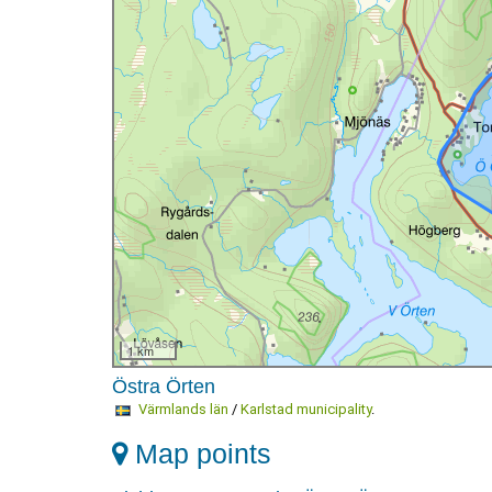
1 km
Östra Örten
Värmlands län
/
Karlstad municipality
.
Map points