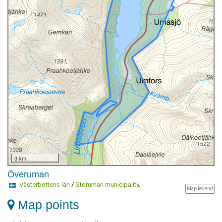
3 km
Överuman
Västerbottens län
/
Storuman municipality
.
Map legend
Map points