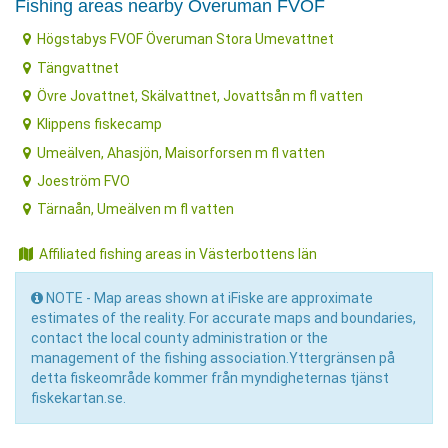
Fishing areas nearby Överuman FVOF
Högstabys FVOF Överuman Stora Umevattnet
Tängvattnet
Övre Jovattnet, Skälvattnet, Jovattsån m fl vatten
Klippens fiskecamp
Umeälven, Ahasjön, Maisorforsen m fl vatten
Joeström FVO
Tärnaån, Umeälven m fl vatten
Affiliated fishing areas in Västerbottens län
NOTE - Map areas shown at iFiske are approximate
estimates of the reality. For accurate maps and boundaries,
contact the local county administration or the
management of the fishing association.Yttergränsen på
detta fiskeområde kommer från myndigheternas tjänst
fiskekartan.se.