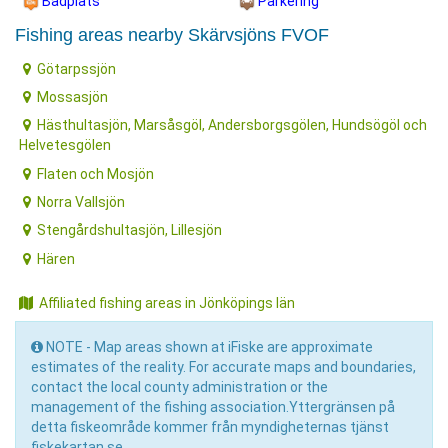
Badplats
Parkering
Fishing areas nearby Skärvsjöns FVOF
Götarpssjön
Mossasjön
Hästhultasjön, Marsåsgöl, Andersborgsgölen, Hundsögöl och
Helvetesgölen
Flaten och Mosjön
Norra Vallsjön
Stengårdshultasjön, Lillesjön
Hären
Affiliated fishing areas in Jönköpings län
NOTE - Map areas shown at iFiske are approximate
estimates of the reality. For accurate maps and boundaries,
contact the local county administration or the
management of the fishing association.Yttergränsen på
detta fiskeområde kommer från myndigheternas tjänst
fiskekartan.se.