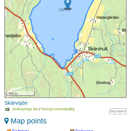
500 m
Skärvsjön
Jönköpings län
/
Gnosjö municipality
.
Map legend
Map points