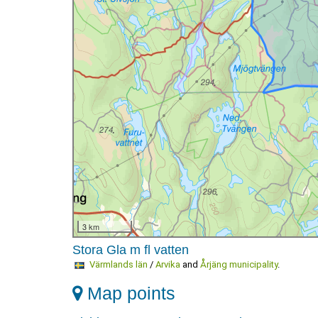
3 km
Stora Gla m fl vatten
Värmlands län
/
Arvika
and
Årjäng municipality
.
Map points