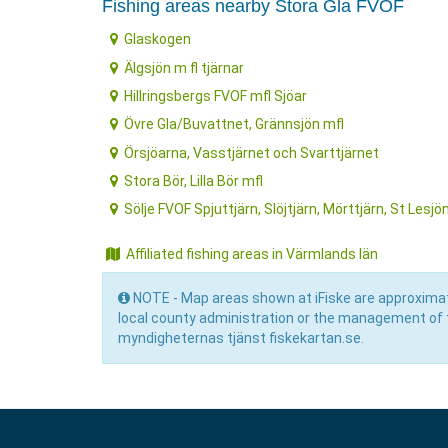
Fishing areas nearby Stora Gla FVOF
Glaskogen
Älgsjön m fl tjärnar
Hillringsbergs FVOF mfl Sjöar
Övre Gla/Buvattnet, Grännsjön mfl
Örsjöarna, Vasstjärnet och Svarttjärnet
Stora Bör, Lilla Bör mfl
Sölje FVOF Spjuttjärn, Slöjtjärn, Mörttjärn, St Lesjö
Affiliated fishing areas in Värmlands län
NOTE - Map areas shown at iFiske are approximat
local county administration or the management of 
myndigheternas tjänst fiskekartan.se.