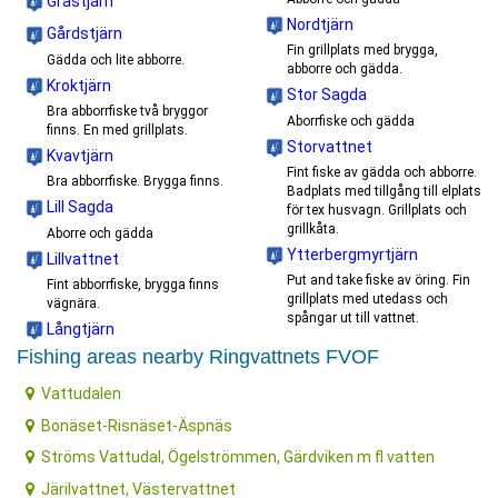
Grästjärn
Nordtjärn
Gårdstjärn
Fin grillplats med brygga,
Gädda och lite abborre.
abborre och gädda.
Kroktjärn
Stor Sagda
Bra abborrfiske två bryggor
Aborrfiske och gädda
finns. En med grillplats.
Storvattnet
Kvavtjärn
Fint fiske av gädda och abborre.
Bra abborrfiske. Brygga finns.
Badplats med tillgång till elplats
Lill Sagda
för tex husvagn. Grillplats och
grillkåta.
Aborre och gädda
Ytterbergmyrtjärn
Lillvattnet
Put and take fiske av öring. Fin
Fint abborrfiske, brygga finns
grillplats med utedass och
vägnära.
spångar ut till vattnet.
Långtjärn
Fishing areas nearby Ringvattnets FVOF
Vattudalen
Bonäset-Risnäset-Äspnäs
Ströms Vattudal, Ögelströmmen, Gärdviken m fl vatten
Järilvattnet, Västervattnet