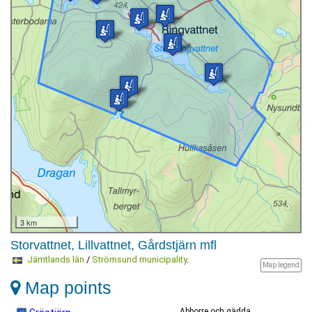
3 km
Storvattnet, Lillvattnet, Gårdstjärn mfl
Jämtlands län
/
Strömsund municipality
.
Map legend
Map points
Abborre och gädda