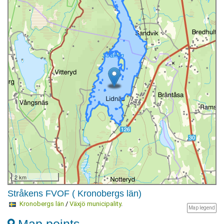
2 km
Stråkens FVOF ( Kronobergs län)
Kronobergs län
/
Växjö municipality
.
Map legend