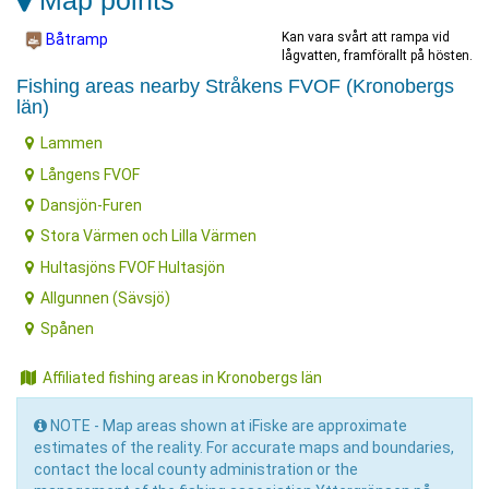
Map points
Kan vara svårt att rampa vid
Båtramp
lågvatten, framförallt på hösten.
Fishing areas nearby Stråkens FVOF (Kronobergs
län)
Lammen
Långens FVOF
Dansjön-Furen
Stora Värmen och Lilla Värmen
Hultasjöns FVOF Hultasjön
Allgunnen (Sävsjö)
Spånen
Affiliated fishing areas in Kronobergs län
NOTE - Map areas shown at iFiske are approximate
estimates of the reality. For accurate maps and boundaries,
contact the local county administration or the