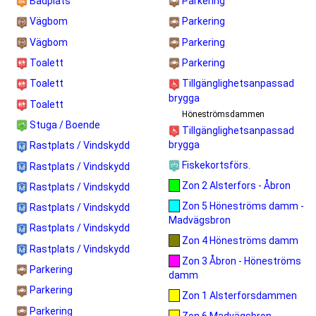
Badplats
Parkering
Vägbom
Parkering
Vägbom
Parkering
Toalett
Parkering
Toalett
Tillgänglighetsanpassad
brygga
Toalett
Höneströmsdammen
Stuga / Boende
Tillgänglighetsanpassad
brygga
Rastplats / Vindskydd
Fiskekortsförs.
Rastplats / Vindskydd
Zon 2 Alsterfors - Åbron
Rastplats / Vindskydd
Zon 5 Höneströms damm -
Rastplats / Vindskydd
Madvägsbron
Rastplats / Vindskydd
Zon 4 Höneströms damm
Rastplats / Vindskydd
Zon 3 Åbron - Höneströms
Parkering
damm
Parkering
Zon 1 Alsterforsdammen
Parkering