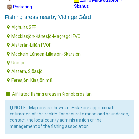
Zon 6 Madvägsbron -
Skahus
Parkering
Fishing areas nearby Vidinge Gård
Älghults SFF
Möcklasjön-Kånesjö-Magregöl FVO
Alsterån-Lillån FVOF
Möckeln-Lången-Lillasjön-Skärsjön
Urasjö
Alstern, Sjöasjö
Feresjön, Kiasjön mfl.
Affiliated fishing areas in Kronobergs län
NOTE - Map areas shown at iFiske are approximate
estimates of the reality. For accurate maps and boundaries,
contact the local county administration or the
management of the fishing association.