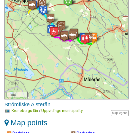
3 km
Strömfiske Alsterån
Kronobergs län
/
Uppvidinge municipality
.
Map legend
Map points