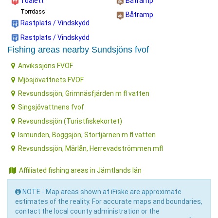
Toalett
Båtramp
Torrdass
Båtramp
Rastplats / Vindskydd
Rastplats / Vindskydd
Fishing areas nearby Sundsjöns fvof
Anvikssjöns FVOF
Mjösjövattnets FVOF
Revsundssjön, Grimnäsfjärden m fl vatten
Singsjövattnens fvof
Revsundssjön (Turistfiskekortet)
Ismunden, Boggsjön, Stortjärnen m fl vatten
Revsundssjön, Märlån, Herrevadströmmen mfl
Affiliated fishing areas in Jämtlands län
NOTE - Map areas shown at iFiske are approximate
estimates of the reality. For accurate maps and boundaries,
contact the local county administration or the