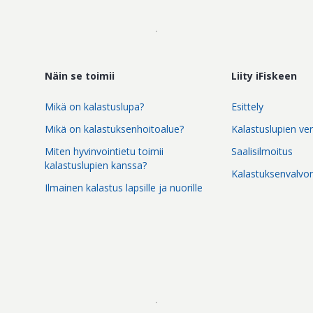
Näin se toimii
Liity iFiskeen
Mikä on kalastuslupa?
Esittely
Mikä on kalastuksenhoitoalue?
Kalastuslupien ve
Miten hyvinvointietu toimii
Saalisilmoitus
kalastuslupien kanssa?
Kalastuksenvalvo
Ilmainen kalastus lapsille ja nuorille