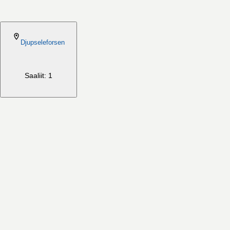
2026-08-06
Djupseleforsen
Saaliit: 1