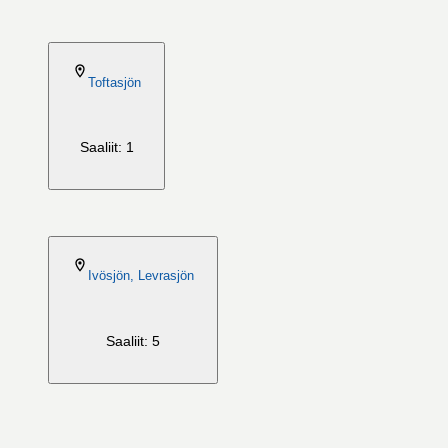
2026-08-06
Toftasjön
Saaliit: 1
2026-08-06
Ivösjön, Levrasjön
Saaliit: 5