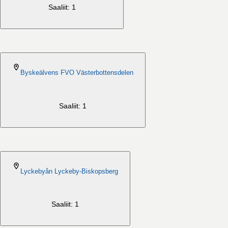
Saaliit: 1
2026-08-06
Byskeälvens FVO Västerbottensdelen
Saaliit: 1
2026-08-06
Lyckebyån Lyckeby-Biskopsberg
Saaliit: 1