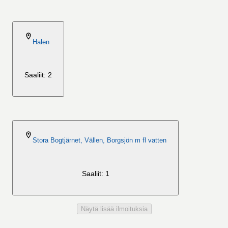
2026-08-
06
Halen
Saaliit: 2
2026-08-06
Stora Bogtjärnet, Vällen, Borgsjön m fl vatten
Saaliit: 1
Näytä lisää ilmoituksia