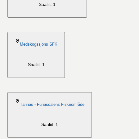
Saaliit: 1
2026-08-06
Medskogssjöns SFK
Saaliit: 1
2026-08-06
Tännäs - Funäsdalens Fiskeområde
Saaliit: 1