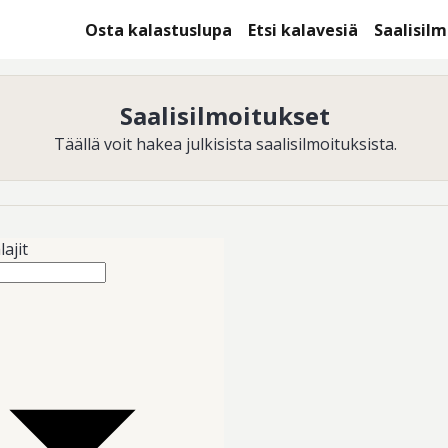
Osta kalastuslupa
Etsi kalavesiä
Saalisil
Saalisilmoitukset
Täällä voit hakea julkisista saalisilmoituksista.
lajit