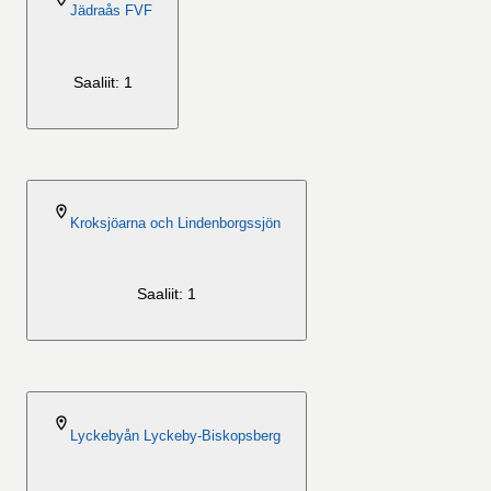
Jädraås FVF
Saaliit: 1
2026-08-06
Kroksjöarna och Lindenborgssjön
Saaliit: 1
2026-08-06
Lyckebyån Lyckeby-Biskopsberg