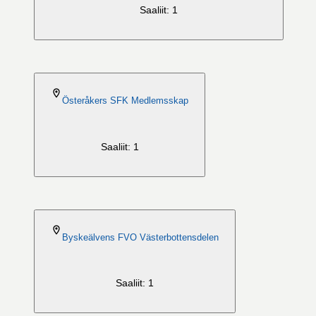
Saaliit: 1
2026-08-06
Österåkers SFK Medlemsskap
Saaliit: 1
2026-08-06
Byskeälvens FVO Västerbottensdelen
Saaliit: 1