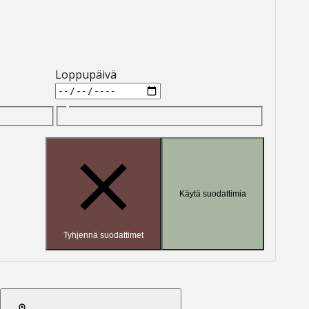
Loppupäivä
Käytä suodattimia
Tyhjennä suodattimet
2026-08-06