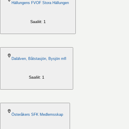
Hällungens FVOF Stora Hällungen
Saaliit: 1
2026-08-06
Dalälven, Båtstasjön, Bysjön mfl
Saaliit: 1
2026-08-06
Österåkers SFK Medlemsskap