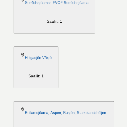
Sorrödssjöarnas FVOF Sorrödssjöarna
Saaliit: 1
2026-08-06
Helgasjön Växjö
Saaliit: 1
2026-08-06
Bullaresjöarna, Aspen, Busjön, Stärkelandshöljen.