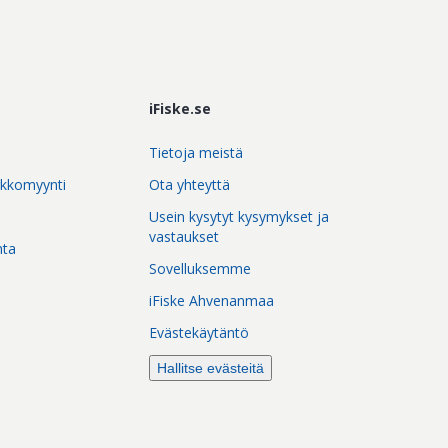
iFiske.se
Tietoja meistä
rkkomyynti
Ota yhteyttä
Usein kysytyt kysymykset ja
vastaukset
nta
Sovelluksemme
iFiske Ahvenanmaa
Evästekäytäntö
Hallitse evästeitä