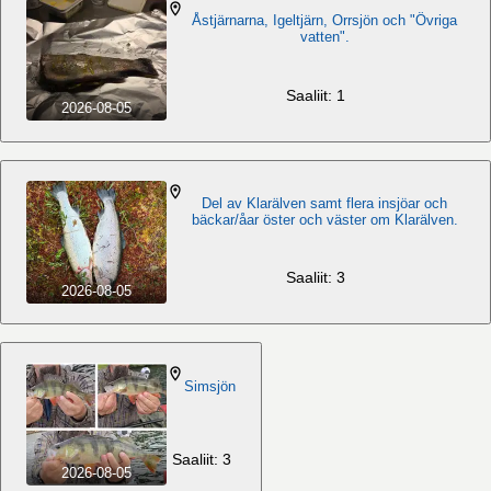
Åstjärnarna, Igeltjärn, Orrsjön och "Övriga
vatten".
Saaliit: 1
2026-08-05
Del av Klarälven samt flera insjöar och
bäckar/åar öster och väster om Klarälven.
Saaliit: 3
2026-08-05
Simsjön
Saaliit: 3
2026-08-05