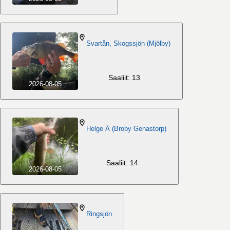
Svartån, Skogssjön (Mjölby)
Saaliit: 13
2026-08-05
Helge Å (Broby Genastorp)
Saaliit: 14
2026-08-05
Ringsjön