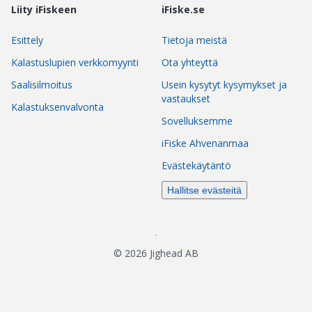
Liity iFiskeen
iFiske.se
Esittely
Tietoja meistä
Kalastuslupien verkkomyynti
Ota yhteyttä
Saalisilmoitus
Usein kysytyt kysymykset ja
vastaukset
Kalastuksenvalvonta
Sovelluksemme
iFiske Ahvenanmaa
Evästekäytäntö
Hallitse evästeitä
©
2026
Jighead AB