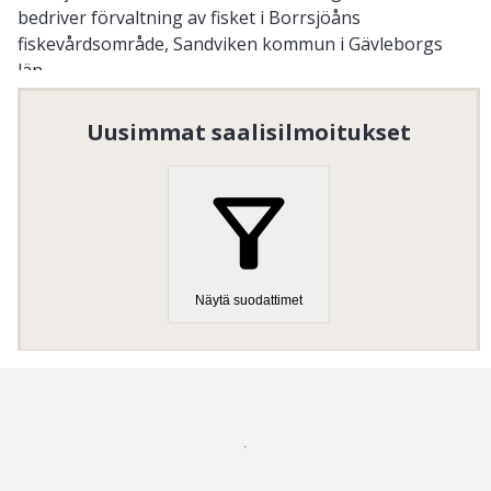
bedriver förvaltning av fisket i Borrsjöåns
fiskevårdsområde, Sandviken kommun i Gävleborgs
län.
Föreningen utför samordning av fiskets bedrivande,
Uusimmat saalisilmoitukset
fiskevård, förvaltning av fiskerättsinnehavarnas
intressen samt upplåtelse av fiskerätt till allmänheten.
Organisaation numero
:
802600-5077
Näytä suodattimet