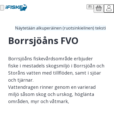
FI
Näytetään alkuperäinen (ruotsinkielinen) teksti
Borrsjöåns FVO
Borrsjöåns fiskevårdsområde erbjuder
fiske i mestadels skogsmiljö i Borrsjöån och
Storåns vatten med tillflöden, samt i sjöar
och tjärnar.
Vattendragen rinner genom en varierad
miljö såsom skog och urskog, höglänta
områden, myr och våtmark,
jordbrukslandskap och i systemets nedre