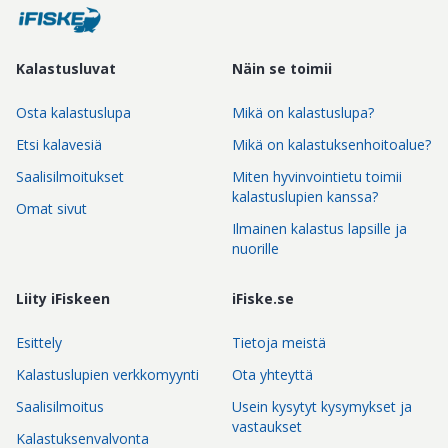
Kalastusluvat
Näin se toimii
Osta kalastuslupa
Mikä on kalastuslupa?
Etsi kalavesiä
Mikä on kalastuksenhoitoalue?
Saalisilmoitukset
Miten hyvinvointietu toimii
kalastuslupien kanssa?
Omat sivut
Ilmainen kalastus lapsille ja
nuorille
Liity iFiskeen
iFiske.se
Esittely
Tietoja meistä
Kalastuslupien verkkomyynti
Ota yhteyttä
Saalisilmoitus
Usein kysytyt kysymykset ja
vastaukset
Kalastuksenvalvonta