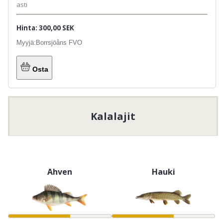
asti
Hinta: 300,00 SEK
Myyjä:
Borrsjöåns FVO
Osta
Kalalajit
Ahven
Hauki