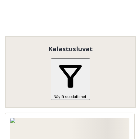
Borrsjöåns FVO
 tarjoaa ilmaista kalastusta lapsille 
ja nuorille. Lue ja noudata alueella voimassa olevia 
yleisiä kalastussääntöjä.

Erityisesti lapsia ja nuoria koskevat säännöt:
Ilmainen kalastus lapsille ja nuorille
16
ikävuoteen asti.
Kalastusluvat
Näytä suodattimet