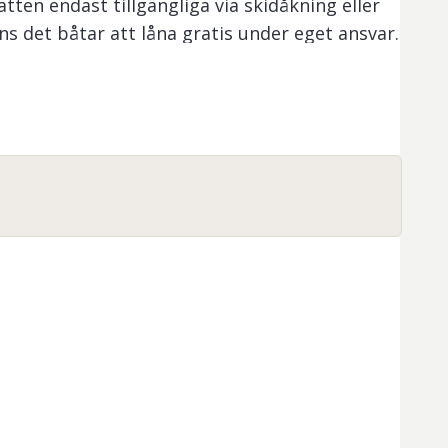
vatten endast tillgängliga via skidåkning eller
inns det båtar att låna gratis under eget ansvar.
åror eftersom de ibland tyvärr försvinner.
kommer utsättning av regnbåge i Långtjärnen
ud till en fiskepremiär som annonseras ut.
er vid länsgränsen mellan Västerbotten och
man kan befinna sig i båda länen vid en del