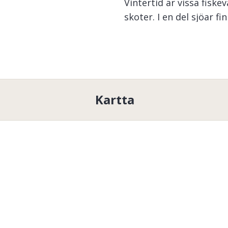
Vintertid är vissa fiske
skoter. I en del sjöar f
En del båtar kan sakna 
En del vår/somrar före
och då är det fiskeförb
Fiskevårdsområdet ligg
Västernorrlands län så 
Kartta
fiskevatten.