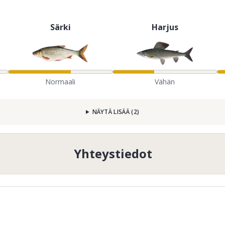
Särki
Harjus
Normaali
Vähän
NÄYTÄ LISÄÄ
(
2
)
Yhteystiedot