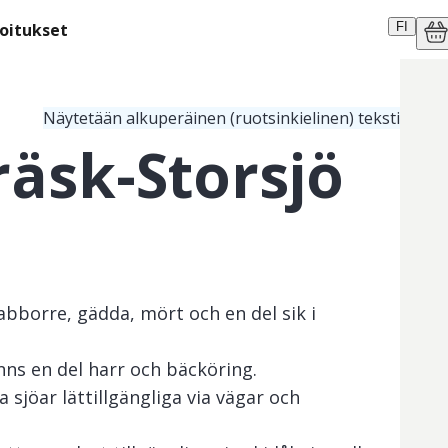
moitukset
FI
Näytetään alkuperäinen (ruotsinkielinen) teksti
äsk-Storsjö
abborre, gädda, mört och en del sik i
ns en del harr och bäcköring.
 sjöar lättillgängliga via vägar och