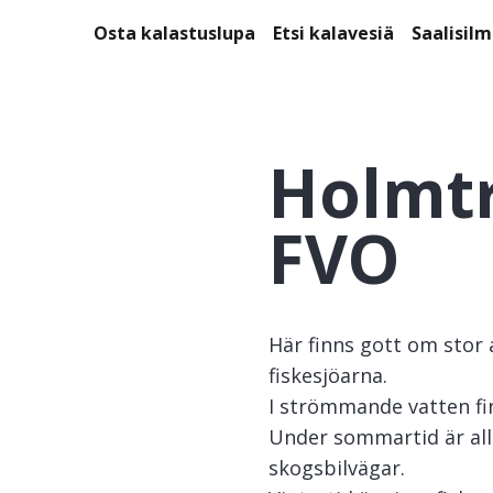
Osta kalastuslupa
Etsi kalavesiä
Saalisil
Holmtr
FVO
Här finns gott om stor 
fiskesjöarna.
I strömmande vatten fin
Under sommartid är alla
skogsbilvägar.