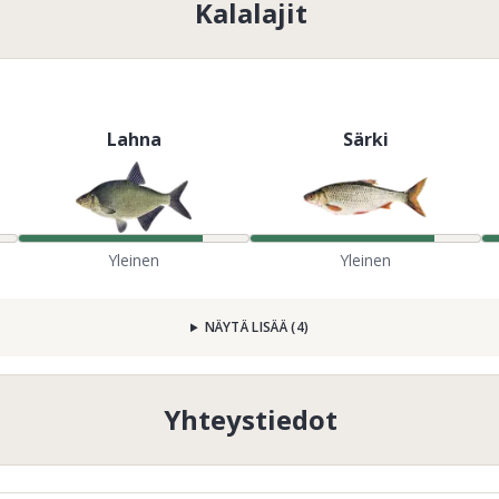
Kalalajit
Lahna
Särki
Yleinen
Yleinen
NÄYTÄ LISÄÄ
(
4
)
Yhteystiedot