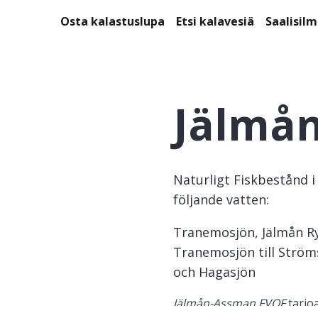
Osta kalastuslupa
Etsi kalavesiä
Saalisil
Jälmå
Naturligt Fiskbestånd i 
följande vatten:
Tranemosjön, Jälmån Ry
Tranemosjön till Ströms
och Hagasjön
Jälmån-Assman FVOF
 tarjo
noudata alueella voimassa o