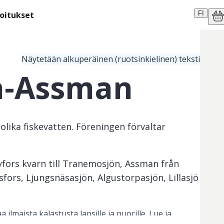
moitukset
FI
Näytetään alkuperäinen (ruotsinkielinen) teksti
n-Assman
olika fiskevatten. Föreningen förvaltar
fors kvarn till Tranemosjön, Assman från
fors, Ljungsnäsasjön, Algustorpasjön, Lillasjö
aa ilmaista kalastusta lapsille ja nuorille. Lue ja 
levia yleisiä kalastussääntöjä.
