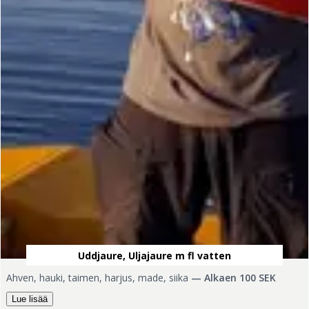
Uddjaure, Uljajaure m fl vatten
Ahven, hauki, taimen, harjus, made, siika
—
Alkaen 100 SEK
Lue lisää