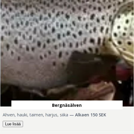
Bergnäsälven
Ahven, hauki, taimen, harjus, siika
—
Alkaen 150 SEK
Lue lisää