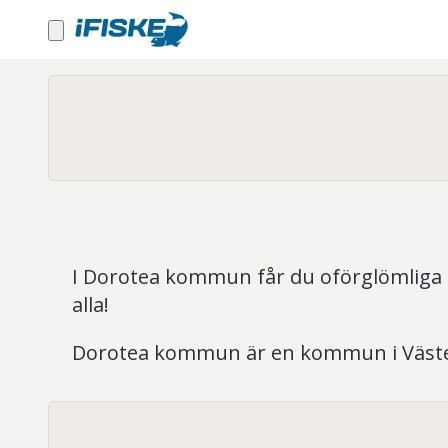
I Dorotea kommun får du oförglömliga na
alla!
Dorotea kommun är en kommun i Väster
och Jämtland. I norr gränsar kommunen ti
sydligaste i Västerbotten kallas kommu