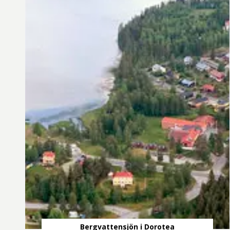
Bergvattensjön i Dorotea