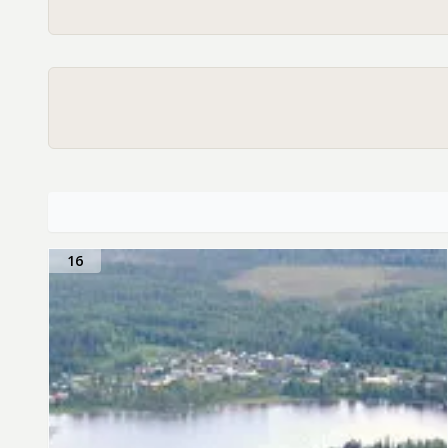
Dorotea ingår i ett samarbete tillsamm
aktiv när det gäller att driva projekt för 
16