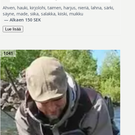
Ahven, hauki, kirjolohi, taimen, harjus, nieriä, lahna, särki,
säyne, made, siika, salakka, kiiski, muikku
—
Alkaen 150 SEK
Lue lisää
1041