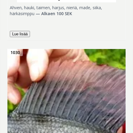
Ahven, hauki, taimen, harjus, nieriä, made, siika,
härkäsimppu
—
Alkaen 100 SEK
Lue lisää
1030