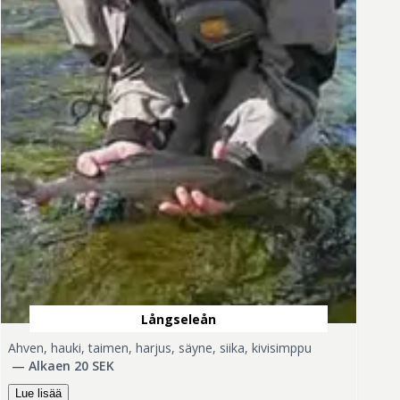
Långseleån
Ahven, hauki, taimen, harjus, säyne, siika, kivisimppu
—
Alkaen 20 SEK
Lue lisää