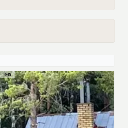
ja fisketurismen. Man är även mycket
945