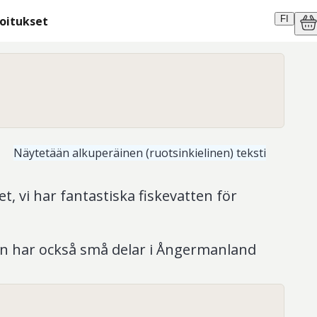
moitukset
FI
Näytetään alkuperäinen (ruotsinkielinen) teksti
 vi har fantastiska fiskevatten för
 har också små delar i Ångermanland
llefteå. Då kommunen är en av de