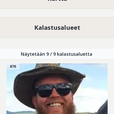
ans med Vilhelmina och Åsele med mål att främ
att främja fisket.
Kalastusalueet
Näytetään 9 / 9 kalastusaluetta
876