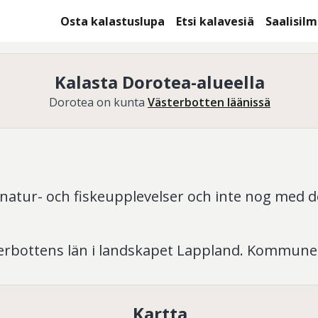
Osta kalastuslupa
Etsi kalavesiä
Saalisil
Kalasta Dorotea-alueella
Dorotea on kunta
Västerbotten läänissä
tur- och fiskeupplevelser och inte nog med det,
bottens län i landskapet Lappland. Kommunen
ll Vilhelmina, i öster Åsele och i söder till So
nen ibland för Lapplands sydport.
Kartta