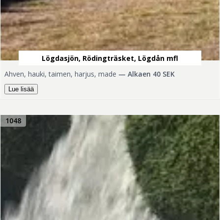
Lögdasjön, Rödingträsket, Lögdån mfl
Ahven, hauki, taimen, harjus, made
—
Alkaen 40 SEK
Lue lisää
1048