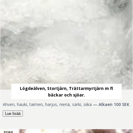
Lögdeälven, Stortjärn, Trättarmyrtjärn m fl
bäckar och sjöar.
Ahven, hauki, taimen, harjus, nieriä, särki, siika
—
Alkaen 100 SEK
Lue lisää
3193