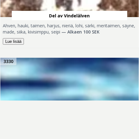
Del av Vindelälven
Ahven, hauki, taimen, harjus, nieriä, lohi, särki, meritaimen, säyne,
made, siika, kivisimppu, seipi
—
Alkaen 100 SEK
Lue lisää
3330