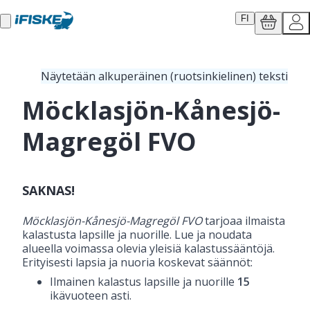
FI
Näytetään alkuperäinen (ruotsinkielinen) teksti
Möcklasjön-Kånesjö-
Magregöl FVO
SAKNAS!
Möcklasjön-Kånesjö-Magregöl FVO
 tarjoaa ilmaista 
kalastusta lapsille ja nuorille. Lue ja noudata 
alueella voimassa olevia yleisiä kalastussääntöjä.

Erityisesti lapsia ja nuoria koskevat säännöt:
Ilmainen kalastus lapsille ja nuorille
15
ikävuoteen asti.