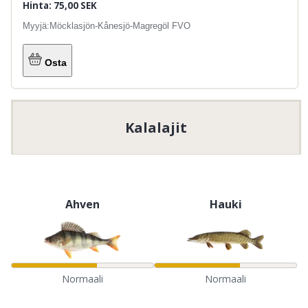
Hinta: 75,00 SEK
Myyjä:
Möcklasjön-Kånesjö-Magregöl FVO
Osta
Kalalajit
Ahven
Hauki
Normaali
Normaali