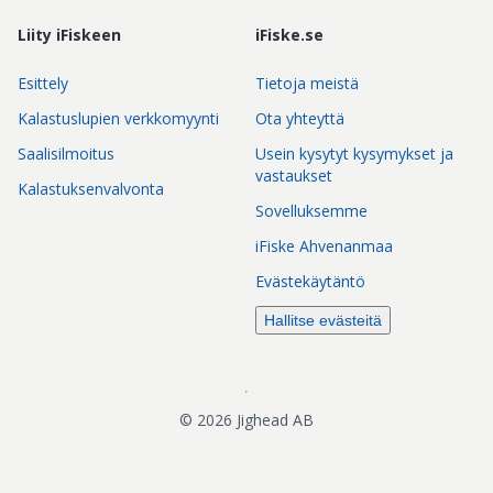
Liity iFiskeen
iFiske.se
Esittely
Tietoja meistä
Kalastuslupien verkkomyynti
Ota yhteyttä
Saalisilmoitus
Usein kysytyt kysymykset ja
vastaukset
Kalastuksenvalvonta
Sovelluksemme
iFiske Ahvenanmaa
Evästekäytäntö
Hallitse evästeitä
©
2026
Jighead AB