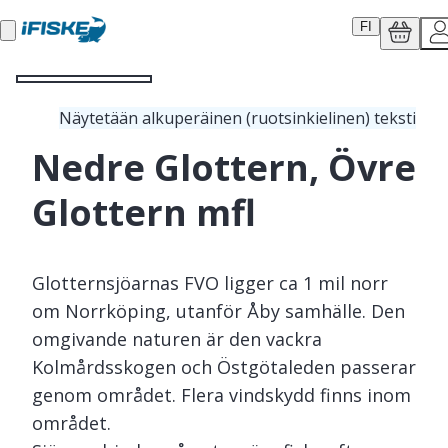
FI
Näytetään alkuperäinen (ruotsinkielinen) teksti
Nedre Glottern, Övre
Glottern mfl
Glotternsjöarnas FVO ligger ca 1 mil norr
om Norrköping, utanför Åby samhälle. Den
omgivande naturen är den vackra
Kolmårdsskogen och Östgötaleden passerar
genom området. Flera vindskydd finns inom
området.