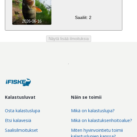
Saaliit: 2
2026-06-16
Näytä lisää ilmoituksia
Kalastusluvat
Näin se toimii
Osta kalastuslupa
Mikä on kalastuslupa?
Etsi kalavesiä
Mikä on kalastuksenhoitoalue?
Saalisilmoitukset
Miten hyvinvointietu toimii
kalastuslupien kanssa?