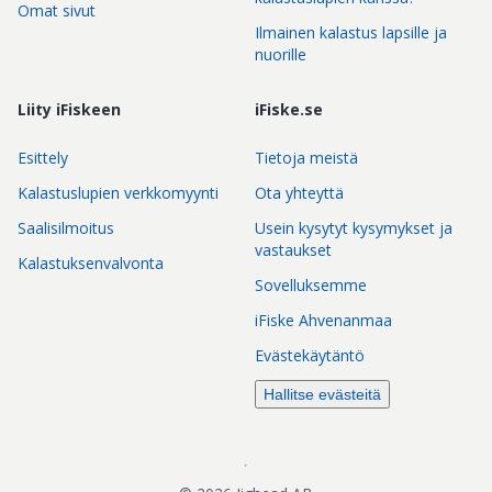
Omat sivut
Ilmainen kalastus lapsille ja
nuorille
Liity iFiskeen
iFiske.se
Esittely
Tietoja meistä
Kalastuslupien verkkomyynti
Ota yhteyttä
Saalisilmoitus
Usein kysytyt kysymykset ja
vastaukset
Kalastuksenvalvonta
Sovelluksemme
iFiske Ahvenanmaa
Evästekäytäntö
Hallitse evästeitä