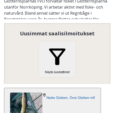
Glotternsjöarnas FVO förvaltar fisket i Glotternsjöarna
utanför Norrköping. Vi arbetar aktivt med fiske- och
naturvård. Bland annat sätter vi ut Regnbåge i
Bengtgölen varje år, bygger flottar och skyltar för
besökare. På vår hemsida www.glotternfiske.se kan du
läsa mer om vad som sker inom FVO.
Uusimmat saalisilmoitukset
Organisaation numero
:
802600-0631
Vieraile kotisivulla
Näytä suodattimet
Nedre Glottern, Övre Glottern mfl