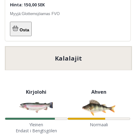
Hinta: 150,00 SEK
Myyjä:
Glotternsjöarnas FVO
Osta
Kalalajit
Kirjolohi
Ahven
Yleinen
Normaali
Endast i Bengtsgölen