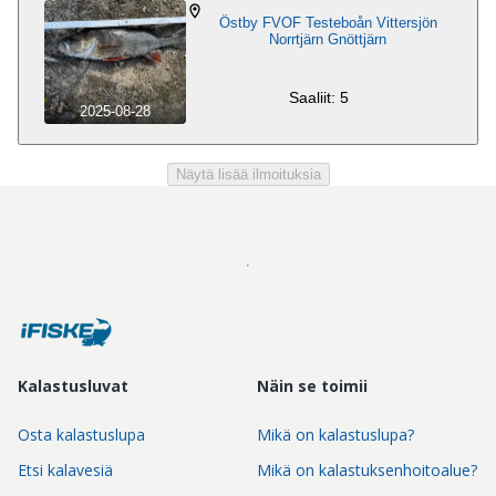
Östby FVOF Testeboån Vittersjön
Norrtjärn Gnöttjärn
Saaliit: 5
2025-08-28
Näytä lisää ilmoituksia
Kalastusluvat
Näin se toimii
Osta kalastuslupa
Mikä on kalastuslupa?
Etsi kalavesiä
Mikä on kalastuksenhoitoalue?