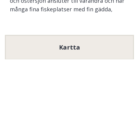
och östersjön ansluter till varandra och har
många fina fiskeplatser med fin gädda,
abborre och vitfisk,
Vittersjön är vår största sjö med fin natur
att fiska i med abborre gädda och vitfisk.
Kartta
Norrtjärn med stor abborre och gädda.
Gnöttjärn som ligger mycket nära bilväg
med bra fiske.
Sjöar inom Östby FVOF
Testeboån nedströms från Ockelbo.
Vittersjön 240 ha med ett maxdjup på 6.5 m.
Gnöttjärn 8 ha maxdjup 5,4 m.
Sågtjärn 17 ha maxdjup 4,3 m.
Lill- vanstjärn 17 ha maxdjup 5,4.
Stor-vanstjärn 14 ha.