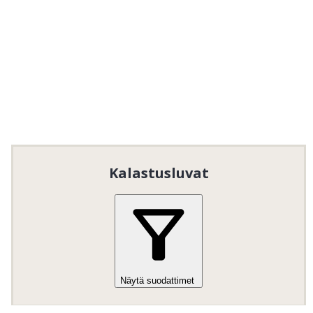
Norrtjärn 26 ha maxdjup 5 m.
Tolvören 80 ha maxdjup 3,3 m.
Östersjön 162 ha och genomrinnes av
Testeboån.
Gåstjärn 7 ha.
Vanssjön 24 ha.
Svarttjärn 10,3 ha.
Östby FVOF
 tarjoaa ilmaista kalastusta lapsille ja 
nuorille. Lue ja noudata alueella voimassa olevia 
Kalastusluvat
yleisiä kalastussääntöjä.

Erityisesti lapsia ja nuoria koskevat säännöt:
Ilmainen kalastus lapsille ja nuorille
15
ikävuoteen asti.
Näytä suodattimet