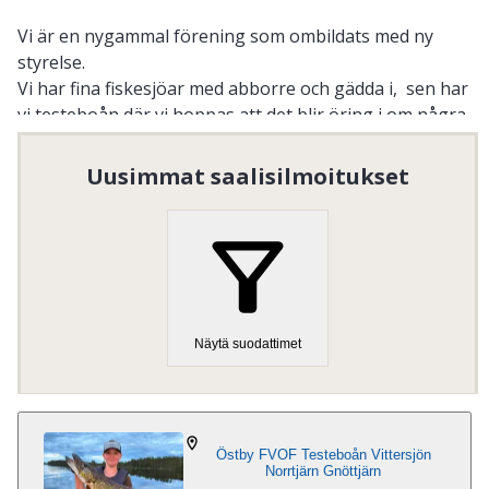
Vi är en nygammal förening som ombildats med ny
styrelse.
Vi har fina fiskesjöar med abborre och gädda i, sen har
vi testeboån där vi hoppas att det blir öring i om några
år.
Ny båtiläggningsplats vid kolforsens badplats är nu
Uusimmat saalisilmoitukset
klar och vidare några nya bryggor på sikt .
Organisaation numero
:
802601-2594
Näytä suodattimet
Östby FVOF Testeboån Vittersjön
Norrtjärn Gnöttjärn