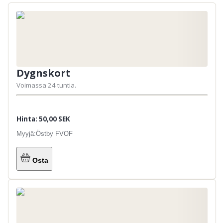
Dygnskort
Voimassa 24 tuntia.
Hinta: 50,00 SEK
Myyjä:
Östby FVOF
Fritt fiske även utan målsman upp till 15 år.
Osta