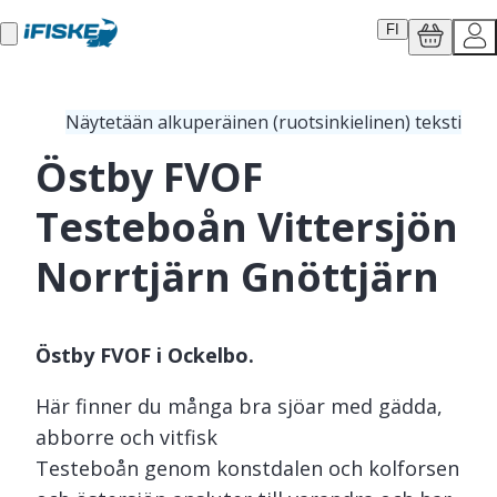
FI
Näytetään alkuperäinen (ruotsinkielinen) teksti
Östby FVOF
Testeboån Vittersjön
Norrtjärn Gnöttjärn
Östby FVOF i Ockelbo.
Här finner du många bra sjöar med gädda,
abborre och vitfisk
Testeboån genom konstdalen och kolforsen