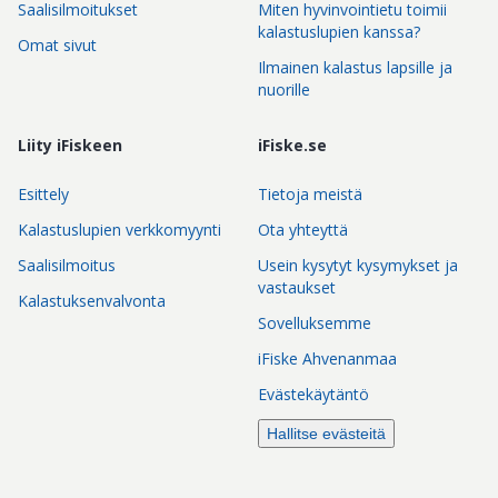
Saalisilmoitukset
Miten hyvinvointietu toimii
kalastuslupien kanssa?
Omat sivut
Ilmainen kalastus lapsille ja
nuorille
Liity iFiskeen
iFiske.se
Esittely
Tietoja meistä
Kalastuslupien verkkomyynti
Ota yhteyttä
Saalisilmoitus
Usein kysytyt kysymykset ja
vastaukset
Kalastuksenvalvonta
Sovelluksemme
iFiske Ahvenanmaa
Evästekäytäntö
Hallitse evästeitä