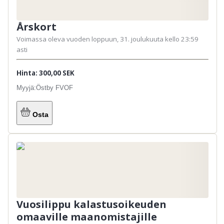
Årskort
Voimassa oleva vuoden loppuun, 31. joulukuuta kello 23:59
asti
Hinta: 300,00 SEK
Myyjä:
Östby FVOF
Osta
Vuosilippu kalastusoikeuden
omaaville maanomistajille