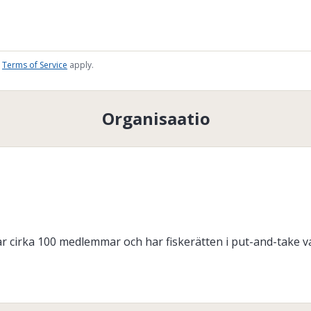
Terms of Service
apply.
Organisaatio
r cirka 100 medlemmar och har fiskerätten i put-and-take va