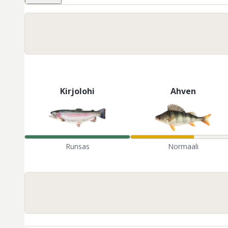
Kirjolohi
Ahven
Runsas
Normaali