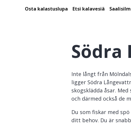
Osta kalastuslupa
Etsi kalavesiä
Saalisil
Södra 
Inte långt från Mölnda
ligger Södra Långevatt
skogsklädda åsar. Med s
och därmed också de m
Du som fiskar med spö 
ditt behov. Du är snabb
bekvämt att ta buss frå