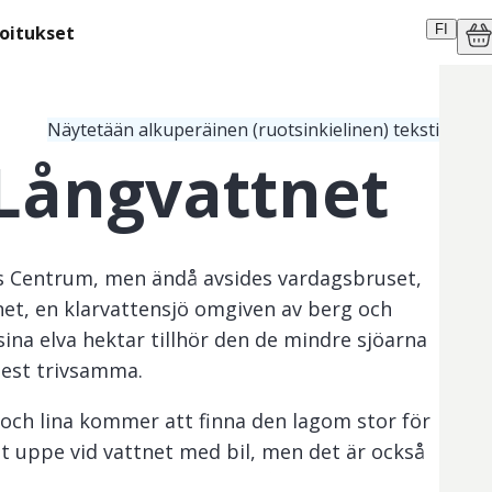
moitukset
FI
Näytetään alkuperäinen (ruotsinkielinen) teksti
Långvattnet
ls Centrum, men ändå avsides vardagsbruset,
net, en klarvattensjö omgiven av berg och
ina elva hektar tillhör den de mindre sjöarna
est trivsamma.
och lina kommer att finna den lagom stor för
t uppe vid vattnet med bil, men det är också
n Broplatsen, som har sin hållplats på bara