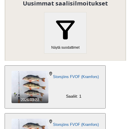
1991 i sammanband med ombyggnationerna av E4.
Uusimmat saalisilmoitukset
Föreningen verkar för ett aktivt friluftsliv med
tyngdpunkten på fiske och natur i fiskevårdsområdet.
Den ska också främja och bevaka att det naturliga
fiskebeståndet bibehålls. Föreningen har uppfört ett
antal vindskydd och markerat ett antal grund i
området.
Näytä suodattimet
Organisaation numero
:
802601-2487
Vieraile kotisivulla
Storsjöns FVOF (Kramfors)
Saaliit: 1
2026-03-22
Storsjöns FVOF (Kramfors)