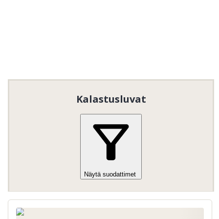
kalastusta lapsille ja nuorille. Lue ja noudata 
alueella voimassa olevia yleisiä kalastussääntöjä.

Erityisesti lapsia ja nuoria koskevat säännöt:
Ilmainen kalastus lapsille ja nuorille
16
ikävuoteen asti.
Vain huoltajan / aikuisen / voimassa olevan
kalastusluvan haltijan seurassa (heidän
kiintiöllään)
Kalastusluvat
Näytä suodattimet