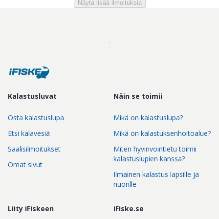
Näytä lisää ilmoituksia
Kalastusluvat
Näin se toimii
Osta kalastuslupa
Mikä on kalastuslupa?
Etsi kalavesiä
Mikä on kalastuksenhoitoalue?
Saalisilmoitukset
Miten hyvinvointietu toimii
kalastuslupien kanssa?
Omat sivut
Ilmainen kalastus lapsille ja
nuorille
Liity iFiskeen
iFiske.se