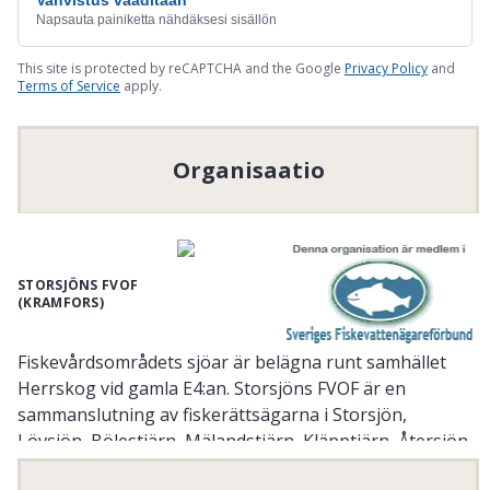
Vahvistus vaaditaan
Napsauta painiketta nähdäksesi sisällön
This site is protected by reCAPTCHA and the Google
Privacy Policy
and
Terms of Service
apply.
Organisaatio
STORSJÖNS FVOF
(KRAMFORS)
Fiskevårdsområdets sjöar är belägna runt samhället
Herrskog vid gamla E4:an. Storsjöns FVOF är en
sammanslutning av fiskerättsägarna i Storsjön,
Lövsjön, Bölestjärn, Mälandstjärn, Kläpptjärn, Återsjön
samt Översjön. Fiskevårdsområdesföreningen bildades