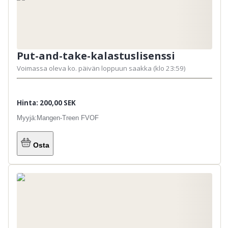
Put-and-take-kalastuslisenssi
I Svarttjärnet fiskar barn t.o.m 12 år på
Voimassa oleva ko. päivän loppuun saakka (klo 23:59)
målsmans/vuxens kort och kvot
Hinta: 200,00 SEK
Myyjä:
Mangen-Treen FVOF
Osta