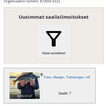
Organisaation numero
:
872000-6322
Uusimmat saalisilmoitukset
Näytä suodattimet
Treen, Mangen, Trehörningen, mfl
Saaliit: 7
2026-07-07