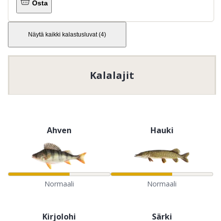
Osta
Näytä kaikki kalastusluvat
(
4
)
Kalalajit
Ahven
Hauki
Normaali
Normaali
Kirjolohi
Särki