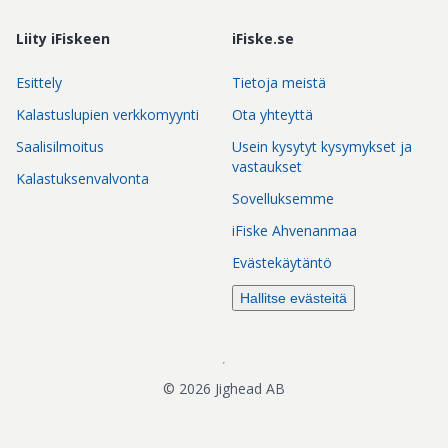
Liity iFiskeen
iFiske.se
Esittely
Tietoja meistä
Kalastuslupien verkkomyynti
Ota yhteyttä
Saalisilmoitus
Usein kysytyt kysymykset ja
vastaukset
Kalastuksenvalvonta
Sovelluksemme
iFiske Ahvenanmaa
Evästekäytäntö
Hallitse evästeitä
©
2026
Jighead AB