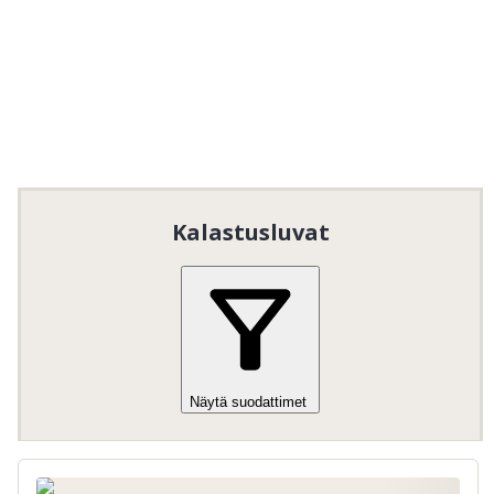
Ilmainen kalastus lapsille ja nuorille
15
ikävuoteen asti.
Vain huoltajan / aikuisen / voimassa olevan
kalastusluvan haltijan seurassa (heidän
kiintiöllään)
Voimassa vain tietyissä vesissä tai tietyissä
paikoissa, katso kalastussäännöt /
kommentti
Kalastusluvat
Näytä suodattimet