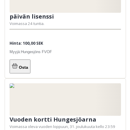
päivän lisenssi
Voimassa 24 tuntia.
Om barnet fiskar utan målsman krävs eget
fiskekort för barnet.
Hinta: 100,00 SEK
Myyjä:
Hungesjöns FVOF
Osta
Vuoden kortti Hungesjöarna
Voimassa oleva vuoden loppuun, 31. joulukuuta kello 23:59