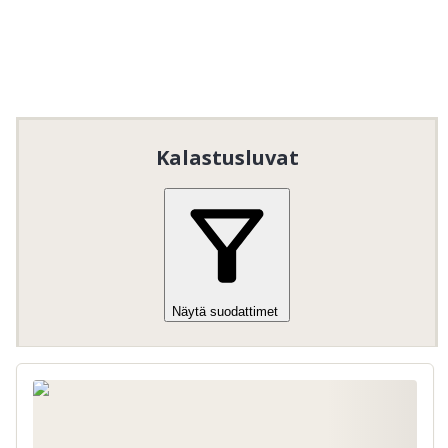
lapsille ja nuorille. Lue ja noudata alueella 
voimassa olevia yleisiä kalastussääntöjä.

Erityisesti lapsia ja nuoria koskevat säännöt:
Ilmainen kalastus lapsille ja nuorille
14
ikävuoteen asti.
Vain huoltajan / aikuisen / voimassa olevan
kalastusluvan haltijan seurassa (heidän
kiintiöllään)
Kalastusluvat
Näytä suodattimet