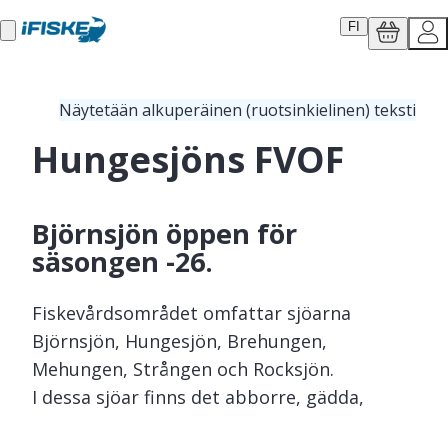
FI
Näytetään alkuperäinen (ruotsinkielinen) teksti
Hungesjöns FVOF
Björnsjön öppen för
säsongen -26.
Fiskevårdsområdet omfattar sjöarna
Björnsjön, Hungesjön, Brehungen,
Mehungen, Strången och Rocksjön.
I dessa sjöar finns det abborre, gädda,
öring, harr, sik, lake och mört.