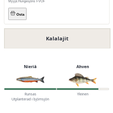
Myyjä:
Hungesjöns FVOF
Osta
Kalalajit
Nieriä
Ahven
Runsas
Yleinen
Utplanterad i björnsjön