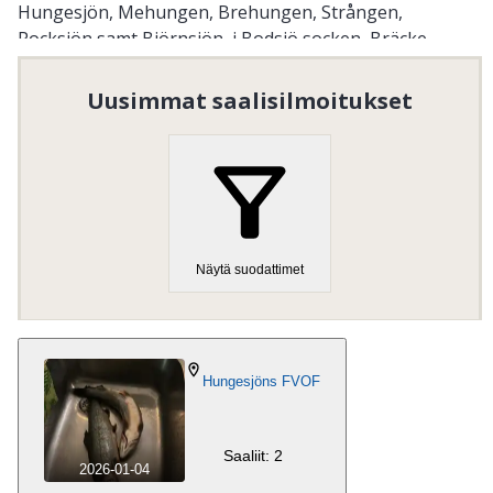
Hungesjön, Mehungen, Brehungen, Strången,
Rocksjön samt Björnsjön, i Bodsjö socken, Bräcke
kommun, Jämtlands län.
Uusimmat saalisilmoitukset
Organisaation numero
:
893202-1382
Vieraile kotisivulla
Näytä suodattimet
Hungesjöns FVOF
Saaliit: 2
2026-01-04