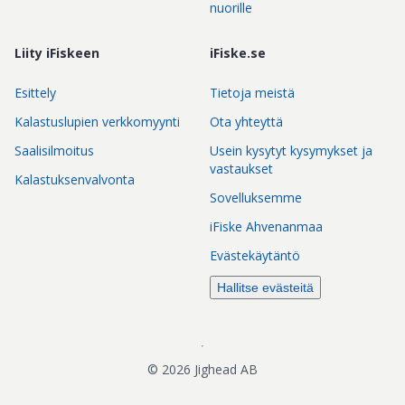
nuorille
Liity iFiskeen
iFiske.se
Esittely
Tietoja meistä
Kalastuslupien verkkomyynti
Ota yhteyttä
Saalisilmoitus
Usein kysytyt kysymykset ja
vastaukset
Kalastuksenvalvonta
Sovelluksemme
iFiske Ahvenanmaa
Evästekäytäntö
Hallitse evästeitä
©
2026
Jighead AB