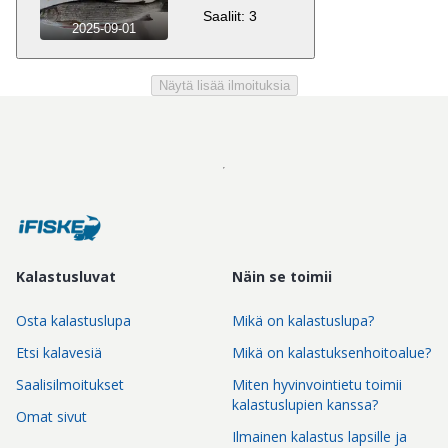
Saaliit: 3
2025-09-01
Näytä lisää ilmoituksia
Kalastusluvat
Näin se toimii
Osta kalastuslupa
Mikä on kalastuslupa?
Etsi kalavesiä
Mikä on kalastuksenhoitoalue?
Saalisilmoitukset
Miten hyvinvointietu toimii
kalastuslupien kanssa?
Omat sivut
Ilmainen kalastus lapsille ja