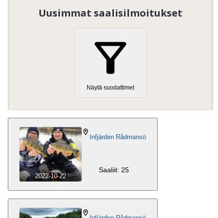
Uusimmat saalisilmoitukset
Näytä suodattimet
Infjärden Rådmansö
Saaliit: 25
2022-10-22
Infjärden Rådmansö