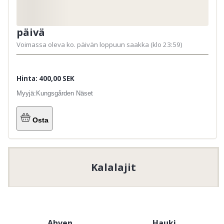
päivä
Voimassa oleva ko. päivän loppuun saakka (klo 23:59)
Hinta: 400,00 SEK
Myyjä:
Kungsgården Näset
Osta
Kalalajit
Ahven
Hauki