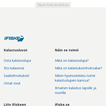
Näytä lisää ilmoituksia
Kalastusluvat
Näin se toimii
Osta kalastuslupa
Mikä on kalastuslupa?
Etsi kalavesiä
Mikä on kalastuksenhoitoalue?
Saalisilmoitukset
Miten hyvinvointietu toimii
kalastuslupien kanssa?
Omat sivut
Ilmainen kalastus lapsille ja
nuorille
Liity iFiskeen
iFiske.se