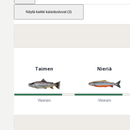
Näytä kaikki kalastusluvat
(
3
)
Taimen
Nieriä
Yleinen
Yleinen