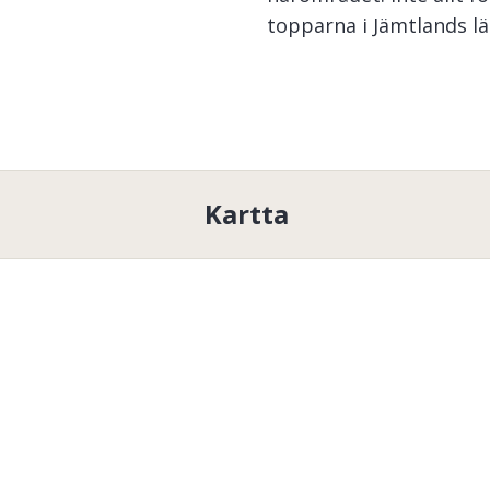
topparna i Jämtlands län
Helagsfjället ligger 10
fiskevårdsområdet, höj
1005 meter.
Här finns röding, öring,
Kartta
Följande vatten finns
Viksjön, Öjön/Lillsjön, S
Björnskalltjärn, Lantmät
Skärvagsån, Öjönån, Bo
Kvarnbäcken, Rutjärnb
Viksjöbäcken
.
Tällä alueella on yksi tai 
liikuntarajoitteisille. Lisät
yhteyttä
Ljungdalens FVOF
.