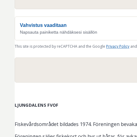
Vahvistus vaaditaan
Napsauta painiketta nähdäksesi sisällön
This site is protected by reCAPTCHA and the Google
Privacy Policy
and
LJUNGDALENS FVOF
Fiskevårdsområdet bildades 1974. Föreningen bevakar
Föreningen säljer fiskekort och hyr ut båtar, för avk