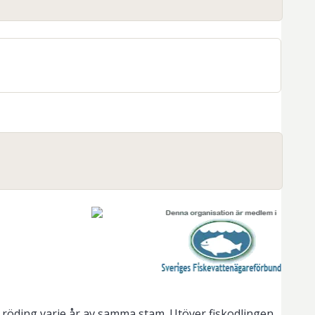
ch röding varje år av samma stam. Utöver fiskodlingen