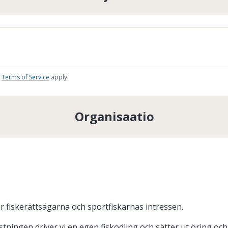
Terms of Service
apply.
Organisaatio
 fiskerättsägarna och sportfiskarnas intressen.
astningen driver vi en egen fiskodling och sätter ut öring o