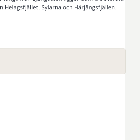
 Helagsfjället, Sylarna och Härjångsfjällen.
 km från den översta sjön på
dskillnaden från sjön upp på Helagstoppen är
 harr, gädda och lake.
 inom fiskevårdsområdet:
Nedre Skärvagen,
tortjärnen, Kesusjön, Orrtjärnen,
artjärn, Grundtjärnen, Ljungan, Skärkan,
drybäcken, Finnbäcken, Kesuån, Kojebäcken,
äcken, Småbodbäcken, Stampbäcken
och
useampi kalastuspaikka, joka on saavutettavissa
ietoja saat kalastusalueen kartasta tai ottamalla