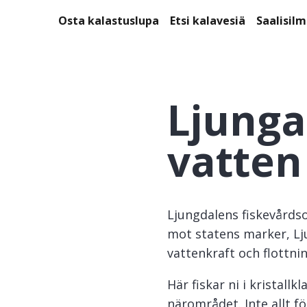
Osta kalastuslupa
Etsi kalavesiä
Saalisil
Ljunga
vatten
Ljungdalens fiskevårds
mot statens marker, Lj
vattenkraft och flottni
Här fiskar ni i kristallk
närområdet. Inte allt f