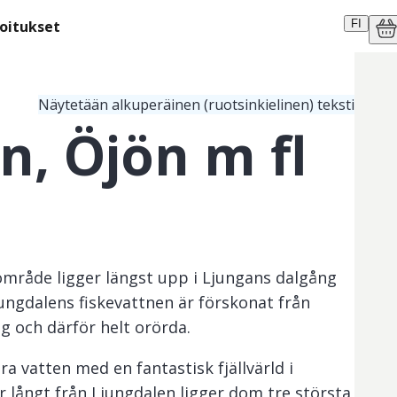
moitukset
FI
Näytetään alkuperäinen (ruotsinkielinen) teksti
n, Öjön m fl
område ligger längst upp i Ljungans dalgång
ungdalens fiskevattnen är förskonat från
ng och därför helt orörda.
lara vatten med en fantastisk fjällvärld i
ör långt från Ljungdalen ligger dom tre största