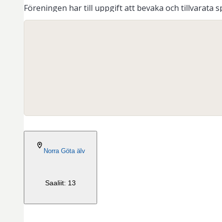
Föreningen har till uppgift att bevaka och tillvara
Organisaation numero
:
863000-6867
Vieraile kotisivulla
2026-07-31
Norra Göta älv
Saaliit: 13
2026-05-18