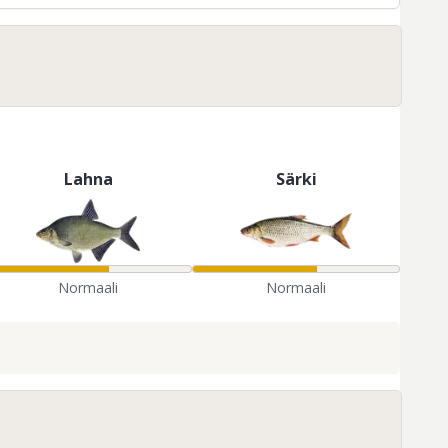
Lahna
Särki
Normaali
Normaali