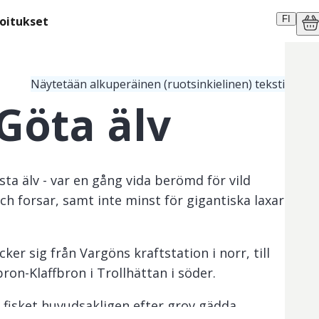
moitukset
FI
Näytetään alkuperäinen (ruotsinkielinen) teksti
Göta älv
sta älv - var en gång vida berömd för vild
ch forsar, samt inte minst för gigantiska laxar
ker sig från Vargöns kraftstation i norr, till
on-Klaffbron i Trollhättan i söder.
as fisket huvudsakligen efter grov gädda,