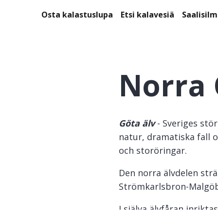
Osta kalastuslupa
Etsi kalavesiä
Saalisil
Norra 
Göta älv
- Sveriges stör
natur, dramatiska fall o
och storöringar.
Den norra älvdelen sträc
Strömkarlsbron-Malgöbr
I själva älvfåran inrikt