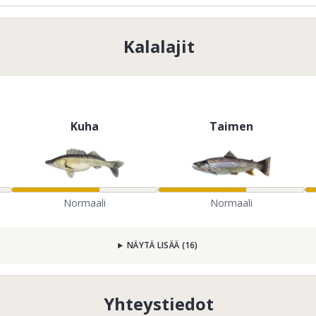
Kalalajit
Kuha
Taimen
Normaali
Normaali
NÄYTÄ LISÄÄ
(
16
)
Yhteystiedot