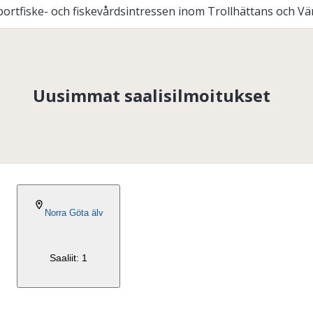
ta sportfiske- och fiskevårdsintressen inom Trollhättans oc
Uusimmat saalisilmoitukset
2026-07-22
Norra Göta älv
Saaliit: 1