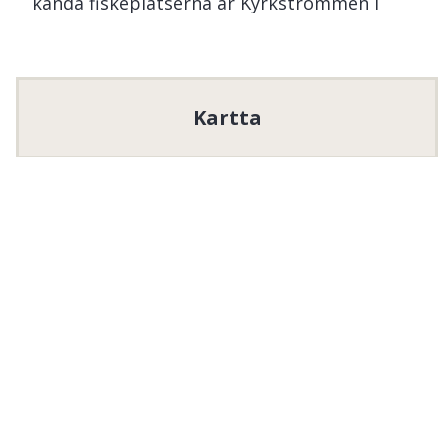
kända fiskeplatserna är Kyrkströmmen i
Partille och Ugglumsströmmen i Sävedalen,
men även i djuphålorna nedströms
Brodalsbäcken brukar laxen stå under
sommaren.
Kartta
Vill du följa fiskräkningen gå in här
>>
Fiskdata.se – Fiskräkning på nätet
Alueella on yksi tai useampi pyydä ja päästä -
kalastusalue, eli kalat lasketaan varovasti takaisin
veteen elävänä.