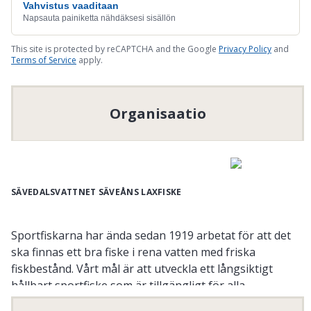
Vahvistus vaaditaan
Napsauta painiketta nähdäksesi sisällön
This site is protected by reCAPTCHA and the Google
Privacy Policy
and
Terms of Service
apply.
Organisaatio
SÄVEDALSVATTNET SÄVEÅNS LAXFISKE
Sportfiskarna har ända sedan 1919 arbetat för att det
ska finnas ett bra fiske i rena vatten med friska
fiskbestånd. Vårt mål är att utveckla ett långsiktigt
hållbart sportfiske som är tillgängligt för alla.