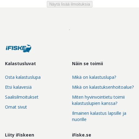
Näytä lisää ilmoituksia
Kalastusluvat
Näin se toimii
Osta kalastuslupa
Mikä on kalastuslupa?
Etsi kalavesiä
Mikä on kalastuksenhoitoalue?
Saalisilmoitukset
Miten hyvinvointietu toimii
kalastuslupien kanssa?
Omat sivut
Ilmainen kalastus lapsille ja
nuorille
Liity iFiskeen
iFiske.se