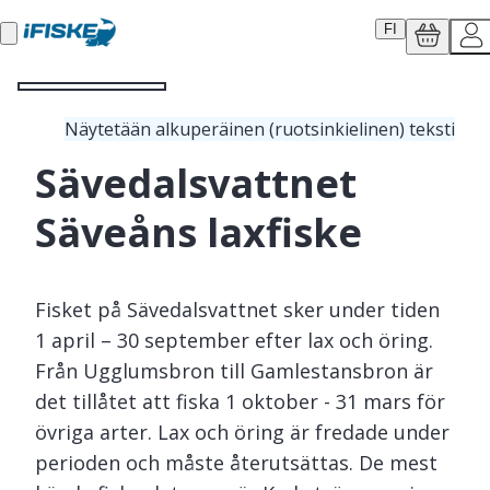
FI
Näytetään alkuperäinen (ruotsinkielinen) teksti
Sävedalsvattnet
Säveåns laxfiske
Fisket på Sävedalsvattnet sker under tiden
1 april – 30 september efter lax och öring.
Från Ugglumsbron till Gamlestansbron är
det tillåtet att fiska 1 oktober - 31 mars för
övriga arter. Lax och öring är fredade under
perioden och måste återutsättas. De mest