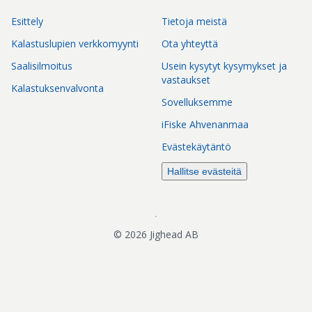
Esittely
Tietoja meistä
Kalastuslupien verkkomyynti
Ota yhteyttä
Saalisilmoitus
Usein kysytyt kysymykset ja
vastaukset
Kalastuksenvalvonta
Sovelluksemme
iFiske Ahvenanmaa
Evästekäytäntö
Hallitse evästeitä
©
2026
Jighead AB