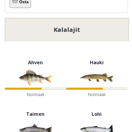
Osta
Kalalajit
Ahven
Hauki
Normaali
Normaali
Taimen
Lohi