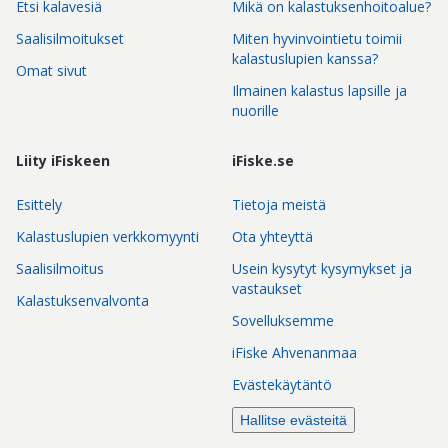
Etsi kalavesiä
Mikä on kalastuksenhoitoalue?
Saalisilmoitukset
Miten hyvinvointietu toimii
kalastuslupien kanssa?
Omat sivut
Ilmainen kalastus lapsille ja
nuorille
Liity iFiskeen
iFiske.se
Esittely
Tietoja meistä
Kalastuslupien verkkomyynti
Ota yhteyttä
Saalisilmoitus
Usein kysytyt kysymykset ja
vastaukset
Kalastuksenvalvonta
Sovelluksemme
iFiske Ahvenanmaa
Evästekäytäntö
Hallitse evästeitä