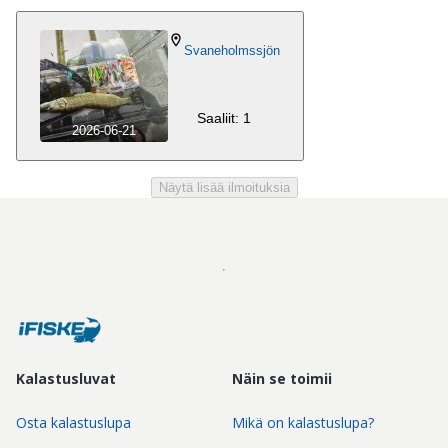
Svaneholmssjön
Saaliit: 1
2026-06-21
Näytä lisää ilmoituksia
Kalastusluvat
Näin se toimii
Osta kalastuslupa
Mikä on kalastuslupa?