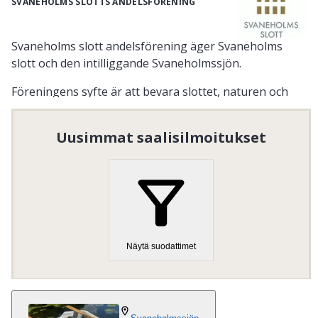
SVANEHOLMS SLOTTS ANDELSFÖRENING
Svaneholms slott andelsförening äger Svaneholms
slott och den intilliggande Svaneholmssjön.
Föreningens syfte är att bevara slottet, naturen och
sjön så att allmänheten kan njuta av den unika helhet
som Svaneholm erbjuder.
Uusimmat saalisilmoitukset
Organisaation numero
:
748000-1622
Vieraile kotisivulla
Näytä suodattimet