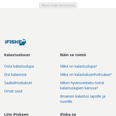
Näytä lisää ilmoituksia
Kalastusluvat
Näin se toimii
Osta kalastuslupa
Mikä on kalastuslupa?
Etsi kalavesiä
Mikä on kalastuksenhoitoalue?
Saalisilmoitukset
Miten hyvinvointietu toimii
kalastuslupien kanssa?
Omat sivut
Ilmainen kalastus lapsille ja
nuorille
Liity iFiskeen
iFiske.se