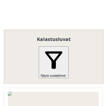
stödutsättningar bidrar till det
ursprungliga beståndet av framförallt öring
och röding. I några av sjöarna finns god
chans till grov gädda och såklart abborre.
Ett flertal vatten håller även gös, sik och
lake.
Kalastusluvat
Tällä alueella on yksi tai useampi kalastuspaikka,
joka on saavutettavissa liikuntarajoitteisille.
Lisätietoja saat kalastusalueen kartasta tai
ottamalla yhteyttä
Alfta FVOF
.
Tällä alueella on yksi tai useampi "istuta ja ongi" -
kalavesi.
Näytä suodattimet
Alfta FVOF
 tarjoaa ilmaista kalastusta lapsille ja 
nuorille. Lue ja noudata alueella voimassa olevia 
yleisiä kalastussääntöjä.

Erityisesti lapsia ja nuoria koskevat säännöt:
Ilmainen kalastus lapsille ja nuorille
15