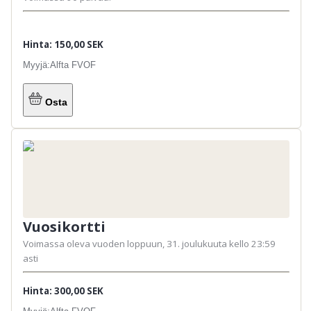
Barn/ungdomar upp till och med 15 år fiskar
gratis på familjekort.
Hinta: 150,00 SEK
Myyjä:
Alfta FVOF
Osta
Vuosikortti
Voimassa oleva vuoden loppuun, 31. joulukuuta kello 23:59
asti
Hinta: 300,00 SEK