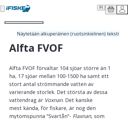
FI
Näytetään alkuperäinen (ruotsinkielinen) teksti
Alfta FVOF
Alfta FVOF förvaltar 104 sjöar större än 1
ha, 17 sjöar mellan 100-1500 ha samt ett
stort antal strömmande vatten av
varierande storlek. Det största av dessa
vattendrag är
Voxnan
. Det kanske
mest kända, för fiskare, är nog den
mytomspunna "Svartån"-
Flaxnan
, som
fiskaren och författaren Hans Lidman skrivit