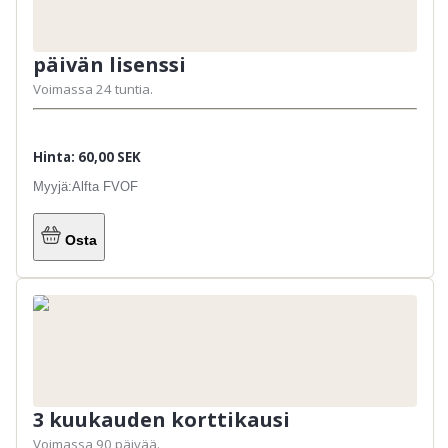
ikävuoteen asti.
Erityisiä perhekortteja on saatavilla, ja ne
ovat pakollisia, jotka sisältävät lapsen /
päivän lisenssi
nuoren kalastuksen
Voimassa 24 tuntia.
Hinta: 60,00 SEK
Myyjä:
Alfta FVOF
Osta
3 kuukauden korttikausi
Voimassa 90 päivää.