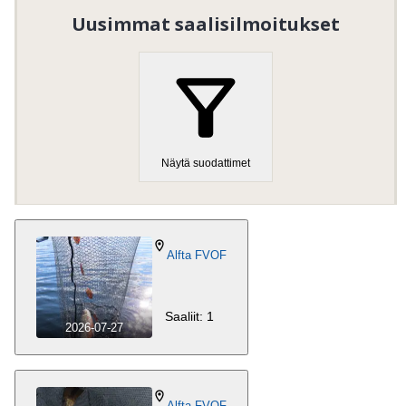
Vieraile kotisivulla
Uusimmat saalisilmoitukset
Näytä suodattimet
Alfta FVOF
Saaliit: 1
2026-07-27
Alfta FVOF