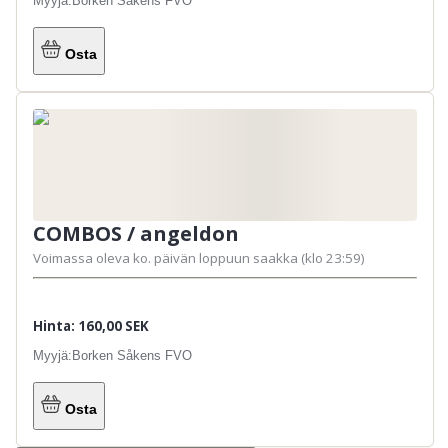
Myyjä:
Borken Såkens FVO
Osta
COMBOS / angeldon
Voimassa oleva ko. päivän loppuun saakka (klo 23:59)
Hinta: 160,00 SEK
Myyjä:
Borken Såkens FVO
Osta