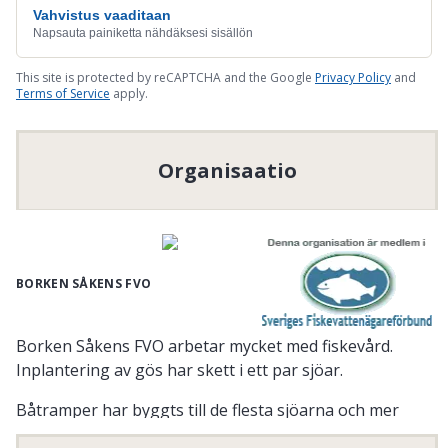
Vahvistus vaaditaan
Napsauta painiketta nähdäksesi sisällön
This site is protected by reCAPTCHA and the Google
Privacy Policy
and
Terms of Service
apply.
Organisaatio
BORKEN SÅKENS FVO
Borken Såkens FVO arbetar mycket med fiskevård.
Inplantering av gös har skett i ett par sjöar.
Båtramper har byggts till de flesta sjöarna och mer
information finns på vår Facebook-sida: