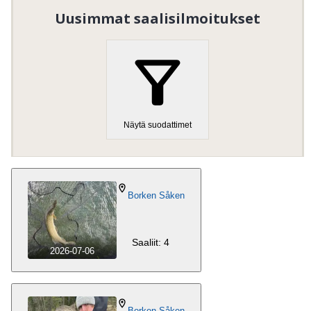
Borken Såkens FVO
.
Uusimmat saalisilmoitukset
Organisaation numero
:
802600-7982
Vieraile kotisivulla
Näytä suodattimet
Borken Såken
Saaliit: 4
2026-07-06
Borken Såken