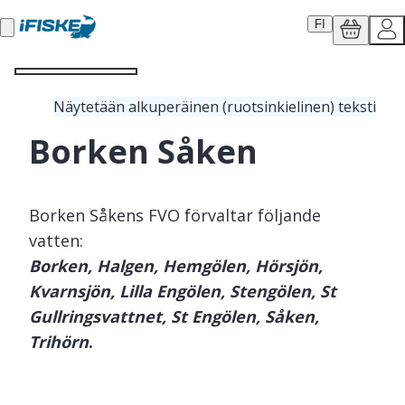
FI
Näytetään alkuperäinen (ruotsinkielinen) teksti
Borken Såken
Borken Såkens FVO förvaltar följande
vatten:
Borken, Halgen, Hemgölen, Hörsjön,
Kvarnsjön, Lilla Engölen, Stengölen, St
Gullringsvattnet, St Engölen, Såken,
Trihörn
.
Borken Såkens FVO ligger ca 1 mil nordost