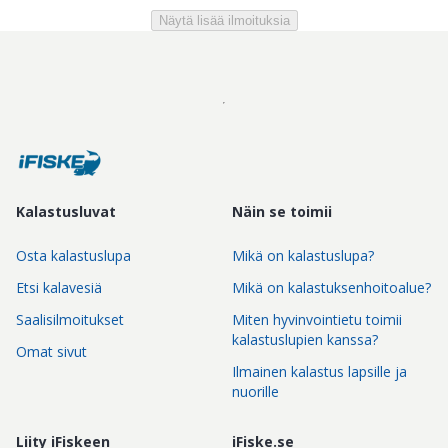
Näytä lisää ilmoituksia
Kalastusluvat
Näin se toimii
Osta kalastuslupa
Mikä on kalastuslupa?
Etsi kalavesiä
Mikä on kalastuksenhoitoalue?
Saalisilmoitukset
Miten hyvinvointietu toimii
kalastuslupien kanssa?
Omat sivut
Ilmainen kalastus lapsille ja
nuorille
Liity iFiskeen
iFiske.se