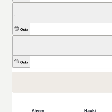
Osta
Osta
Ahven
Hauki