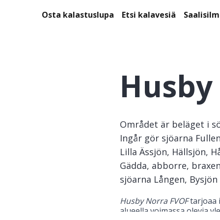
Osta kalastuslupa
Etsi kalavesiä
Saalisil
Husby
Området är beläget i s
Ingår gör sjöarna Fullen
Lilla Ässjön, Hällsjön, 
Gädda, abborre, braxen,
sjöarna Lången, Bysjön
Husby Norra FVOF
 tarjoaa 
alueella voimassa olevia yle