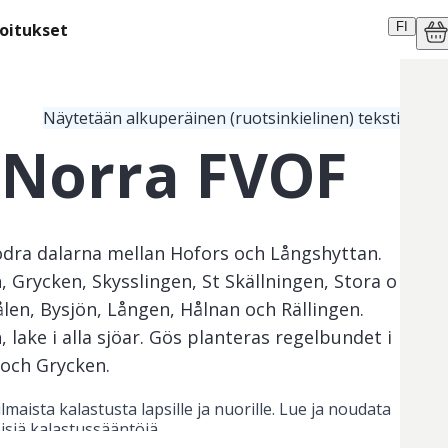
moitukset
FI
Näytetään alkuperäinen (ruotsinkielinen) teksti
 Norra FVOF
ödra dalarna mellan Hofors och Långshyttan.
, Grycken, Skysslingen, St Skällningen, Stora o
Hålen, Bysjön, Lången, Hålnan och Rällingen.
 lake i alla sjöar. Gös planteras regelbundet i
 och Grycken.
ilmaista kalastusta lapsille ja nuorille. Lue ja noudata 
isiä kalastussääntöjä.
