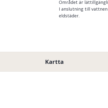
Området är lättillgängl
I anslutning till vattne
eldstäder.
Tällä alueella on yksi tai 
liikuntarajoitteisille. Lisät
yhteyttä
Noretbyarnas FV
Tällä alueella on yksi tai us
Veneen moottoritiedot
Kartta
Venemoottorit eivät ole
Noretbyarnas FVO
 tarjoaa 
alueella voimassa olevia yle
Erityisesti lapsia ja nuoria
Ilmainen kalastus laps
Vain huoltajan / aiku
(heidän kiintiöllään)