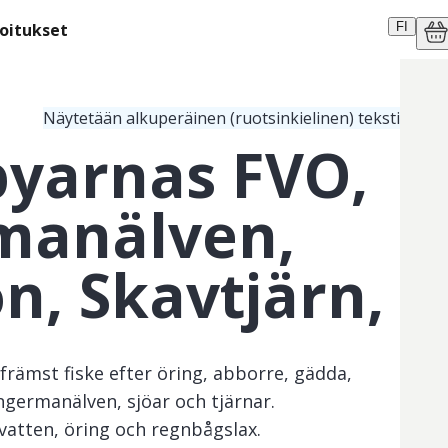
moitukset
FI
Näytetään alkuperäinen (ruotsinkielinen) teksti
yarnas FVO,
manälven,
ön, Skavtjärn,
rämst fiske efter öring, abborre, gädda,
ngermanälven, sjöar och tjärnar.
 vatten, öring och regnbågslax.