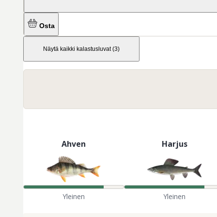
Osta
Näytä kaikki kalastusluvat
(
3
)
Ahven
Harjus
Yleinen
Yleinen