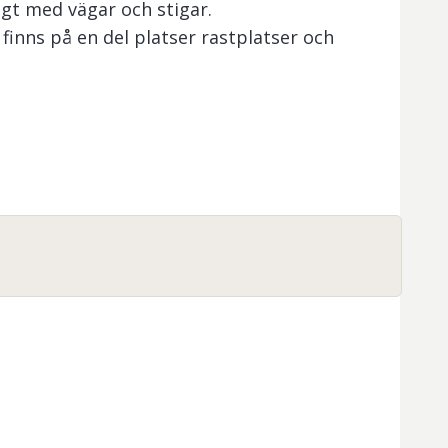
igt med vägar och stigar.
n finns på en del platser rastplatser och
useampi kalastuspaikka, joka on saavutettavissa
ietoja saat kalastusalueen kartasta tai ottamalla
O
.
eampi "istuta ja ongi" -kalavesi.
 sallittuja, katso lisätietoja alueen säännöistä.
ilmaista kalastusta lapsille ja nuorille. Lue ja noudata 
isiä kalastussääntöjä.

 koskevat säännöt:
ille ja nuorille
15
ikävuoteen asti.
isen / voimassa olevan kalastusluvan haltijan seurassa