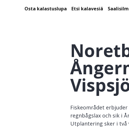
Osta kalastuslupa
Etsi kalavesiä
Saalisil
Noretb
Ånger
Vispsj
Fiskeområdet erbjuder f
regnbågslax och sik i Å
Utplantering sker i två