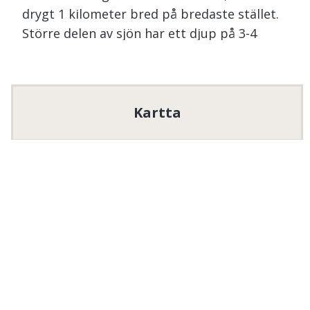
drygt 1 kilometer bred på bredaste stället.
Större delen av sjön har ett djup på 3-4
meter. I sjön finns naturligt abborre, gädda,
mört och lake, samt inplanterad öring och
regnbåge. Bäcksjön har tre större öar, och
några mindre. En av de större öarna har
Kartta
grillplats och vindskydd. Det finns fyra
badstränder vid sjön, en i norra delen, två i
östra delen och en i västra delen av sjön.
Det finns även en badplats vid sjöns
sydspets. Marken runt sjön ägs till stor del
av Skogsstyrelsen, och Bäcksjö Båt- och
fiskeklubb förvaltar fiskerätten i sjön.
Veneen moottoritiedot
Vain sähkökäyttöisiä venemoottoreita saa