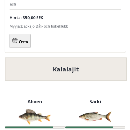
asti
Hinta: 350,00 SEK
Myyjä:
Bäcksjö Båt- och fiskeklubb
Osta
Kalalajit
Ahven
Särki