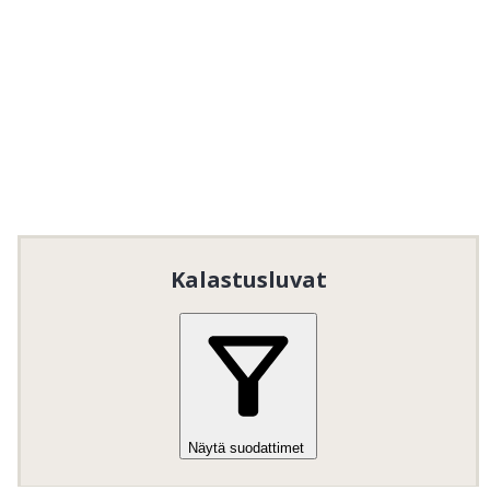
käyttää.
Bäcksjö Båt- och fiskeklubb
 tarjoaa ilmaista 
kalastusta lapsille ja nuorille. Lue ja noudata 
alueella voimassa olevia yleisiä kalastussääntöjä.

Erityisesti lapsia ja nuoria koskevat säännöt:
Ilmainen kalastus lapsille ja nuorille
15
ikävuoteen asti.
Vain huoltajan / aikuisen seurassa
Kalastusluvat
Näytä suodattimet