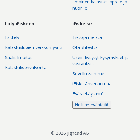
Ilmainen kalastus lapsille ja
nuorille
Liity iFiskeen
iFiske.se
Esittely
Tietoja meistä
Kalastuslupien verkkomyynti
Ota yhteyttä
Saalisilmoitus
Usein kysytyt kysymykset ja
vastaukset
Kalastuksenvalvonta
Sovelluksemme
iFiske Ahvenanmaa
Evästekäytäntö
Hallitse evästeitä
©
2026
Jighead AB