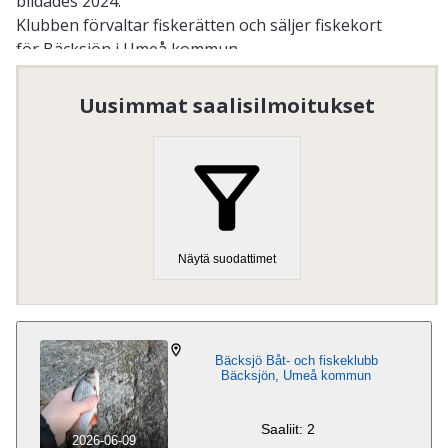
bildades 2024.
Klubben förvaltar fiskerätten och säljer fiskekort
för Bäcksjön i Umeå kommun.
All fiskekortsförsäljning sker via iFiske.se
Klubben hyr även ut båtplatser vid sjön. Klubben har
Uusimmat saalisilmoitukset
ingen uthyrning av båtar.
Organisaation numero
:
802547-8119
Näytä suodattimet
Bäcksjö Båt- och fiskeklubb
Bäcksjön, Umeå kommun
Saaliit: 2
2026-06-09