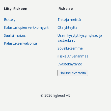
Liity iFiskeen
iFiske.se
Esittely
Tietoja meistä
Kalastuslupien verkkomyynti
Ota yhteyttä
Saalisilmoitus
Usein kysytyt kysymykset ja
vastaukset
Kalastuksenvalvonta
Sovelluksemme
iFiske Ahvenanmaa
Evästekäytäntö
Hallitse evästeitä
©
2026
Jighead AB