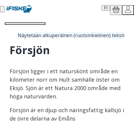
FI
Näytetään alkuperäinen (ruotsinkielinen) teksti
Försjön
Försjön ligger i ett naturskönt område en
kilometer norr om Hult samhälle öster om
Eksjö. Sjön är ett Natura 2000 område med
höga naturvärden.
Försjön är en djup och näringsfattig källsjö i
de övre delarna av Emåns
avrinningsområde. Fisket karaktäriseras av