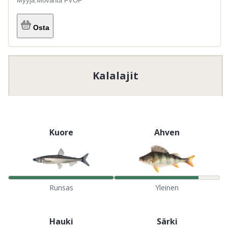
Myyjä:
Movänta FVOF
Osta
Kalalajit
Kuore
Ahven
Runsas
Yleinen
Hauki
Särki