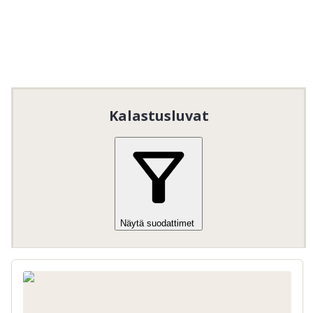
ikävuoteen asti.
Vain huoltajan / aikuisen seurassa
Kalastusluvat
Näytä suodattimet