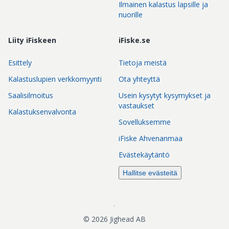
Ilmainen kalastus lapsille ja
nuorille
Liity iFiskeen
iFiske.se
Esittely
Tietoja meistä
Kalastuslupien verkkomyynti
Ota yhteyttä
Saalisilmoitus
Usein kysytyt kysymykset ja
vastaukset
Kalastuksenvalvonta
Sovelluksemme
iFiske Ahvenanmaa
Evästekäytäntö
Hallitse evästeitä
©
2026
Jighead AB