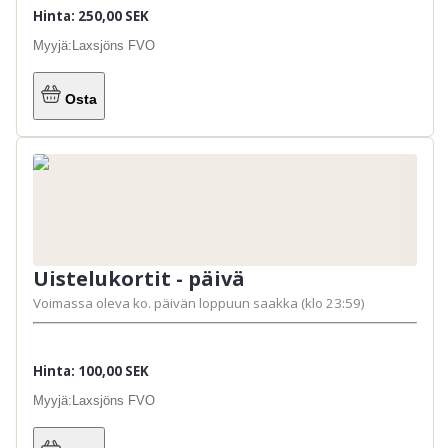
Alueella on yksi tai useampi pyydä ja päästä -
Hinta: 250,00 SEK
kalastusalue, eli kalat lasketaan varovasti takaisin
veteen elävänä.
Myyjä:
Laxsjöns FVO
Laxsjöns FVO
 tarjoaa ilmaista kalastusta lapsille ja 
nuorille. Lue ja noudata alueella voimassa olevia 
Osta
yleisiä kalastussääntöjä.

Erityisesti lapsia ja nuoria koskevat säännöt:
Ilmainen kalastus lapsille ja nuorille
15
ikävuoteen asti.
Vain huoltajan / aikuisen / voimassa olevan
kalastusluvan haltijan seurassa (heidän
kiintiöllään)
Uistelukortit - päivä
Voimassa oleva ko. päivän loppuun saakka (klo 23:59)
Hinta: 100,00 SEK
Myyjä:
Laxsjöns FVO