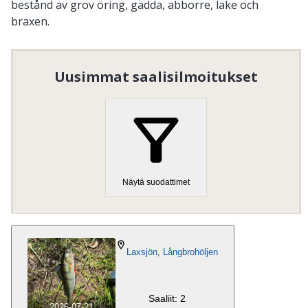
bestånd av grov öring, gädda, abborre, lake och
braxen.
Organisaation numero
:
862000-5804
Uusimmat saalisilmoitukset
Näytä suodattimet
Laxsjön, Långbrohöljen
Saaliit: 2
2026-07-21