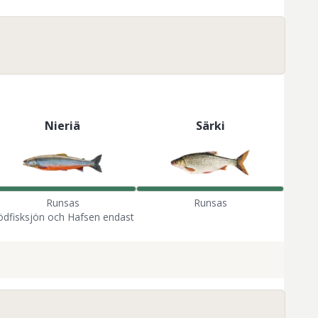
Nieriä
Särki
Runsas
Runsas
ödfisksjön och Hafsen endast