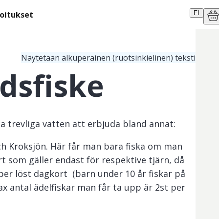
moitukset
FI
Näytetään alkuperäinen (ruotsinkielinen) teksti
dsfiske
 trevliga vatten att erbjuda bland annat:
och Kroksjön. Här får man bara fiska om man
rt som gäller endast för respektive tjärn, då
 per löst dagkort (barn under 10 år fiskar på
x antal ädelfiskar man får ta upp är 2st per