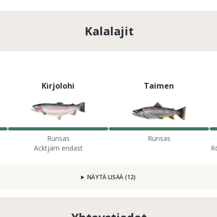
Kalalajit
Kirjolohi
Taimen
Runsas
Runsas
Acktjärn endast
R
NÄYTÄ LISÄÄ
(
12
)