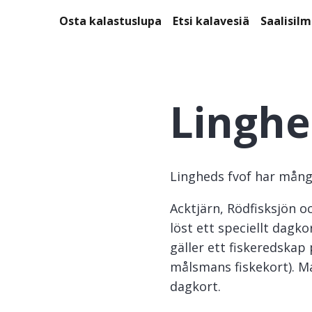
Osta kalastuslupa
Etsi kalavesiä
Saalisil
Linghe
Lingheds fvof har många
Acktjärn, Rödfisksjön 
löst ett speciellt dagko
gäller ett fiskeredskap
målsmans fiskekort). Ma
dagkort.