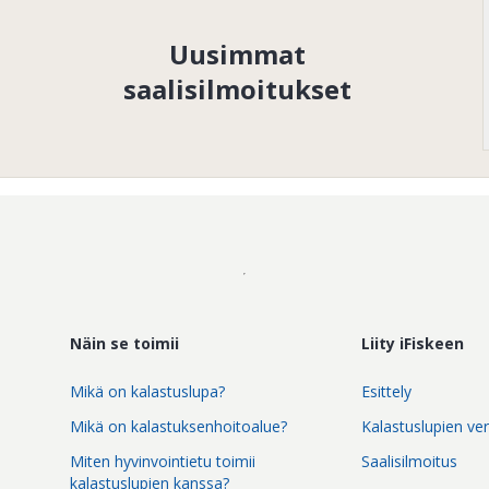
Uusimmat
saalisilmoitukset
Näin se toimii
Liity iFiskeen
Mikä on kalastuslupa?
Esittely
Mikä on kalastuksenhoitoalue?
Kalastuslupien ve
Miten hyvinvointietu toimii
Saalisilmoitus
kalastuslupien kanssa?