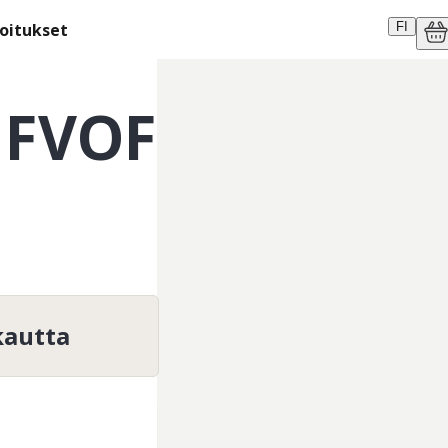
moitukset
FI
 FVOF
kautta