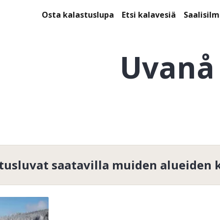
Osta kalastuslupa
Etsi kalavesiä
Saalisil
Uvanå
tusluvat saatavilla muiden alueiden 