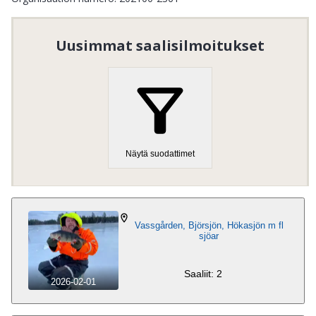
Uusimmat saalisilmoitukset
Näytä suodattimet
Vassgården, Björsjön, Hökasjön m fl
sjöar
Saaliit: 2
2026-02-01