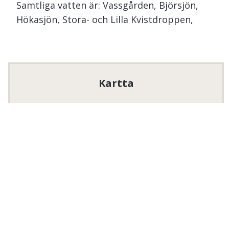
Samtliga vatten är: Vassgården, Björsjön,
Hökasjön, Stora- och Lilla Kvistdroppen,
Dunsjön, Djupasjön samt Iglasjön.
Veneen moottoritiedot
Vain sähkökäyttöisiä venemoottoreita saa
Kartta
käyttää.
Vassgårdens FVO
 tarjoaa ilmaista kalastusta 
lapsille ja nuorille. Lue ja noudata alueella 
voimassa olevia yleisiä kalastussääntöjä.

Erityisesti lapsia ja nuoria koskevat säännöt:
Ilmainen kalastus lapsille ja nuorille
15
ikävuoteen asti.