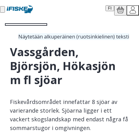
FI
Näytetään alkuperäinen (ruotsinkielinen) teksti
Vassgården,
Björsjön, Hökasjön
m fl sjöar
Fiskevårdsområdet innefattar 8 sjöar av
varierande storlek. Sjöarna ligger i ett
vackert skogslandskap med endast några få
sommarstugor i omgivningen.