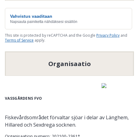
Vahvistus vaaditaan
Napsauta painiketta nähdäksesi sisällön
This site is protected by reCAPTCHA and the Google
Privacy Policy
and
Terms of Service
apply.
Organisaatio
VASSGÅRDENS FVO
Fiskevårdsområdet förvaltar sjöar i delar av Länghem,
Hillared och Sexdrega socknen.
Organisaation numero
:
202100-2361*