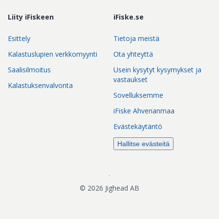
Liity iFiskeen
iFiske.se
Esittely
Tietoja meistä
Kalastuslupien verkkomyynti
Ota yhteyttä
Saalisilmoitus
Usein kysytyt kysymykset ja
vastaukset
Kalastuksenvalvonta
Sovelluksemme
iFiske Ahvenanmaa
Evästekäytäntö
Hallitse evästeitä
©
2026
Jighead AB