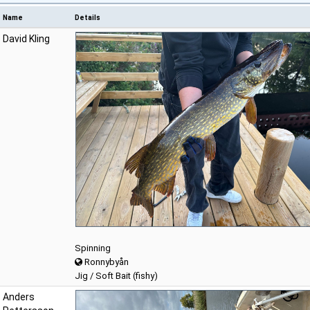
Name
Details
David Kling
Spinning
Ronnybyån
Jig / Soft Bait (fishy)
Anders