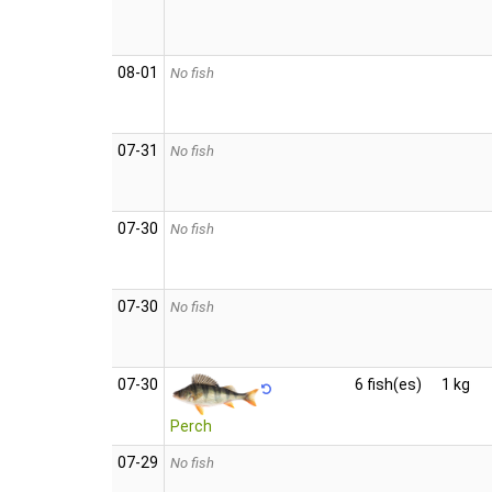
08‑01
No fish
07‑31
No fish
07‑30
No fish
07‑30
No fish
07‑30
6 fish(es)
1 kg
Perch
07‑29
No fish