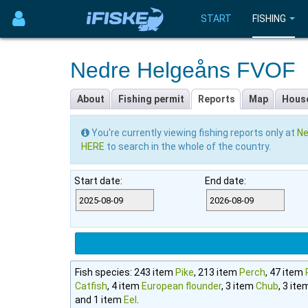
START
FISHING
Nedre Helgeåns FVOF
About
Fishing permit
Reports
Map
Hous
You're currently viewing fishing reports only at
Ne
HERE
to search in the whole of the country.
Start date:
End date:
Fish species: 243 item
Pike
, 213 item
Perch
, 47 item
Catfish
, 4 item
European flounder
, 3 item
Chub
, 3 it
and 1 item
Eel
.