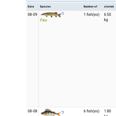
Date
Species
Number of
storlek
08‑09
1 fish(es)
6.50
kg
Pike
08‑08
6 fish(es)
1.80