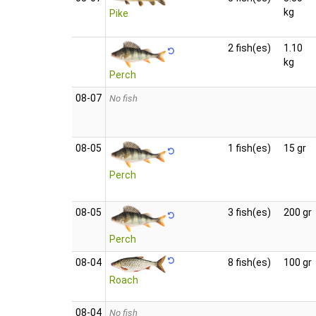
kg
Pike
2 fish(es)
1.10
kg
Perch
08‑07
No fish
08‑05
1 fish(es)
15 gr
Perch
08‑05
3 fish(es)
200 gr
Perch
08‑04
8 fish(es)
100 gr
Roach
08‑04
No fish