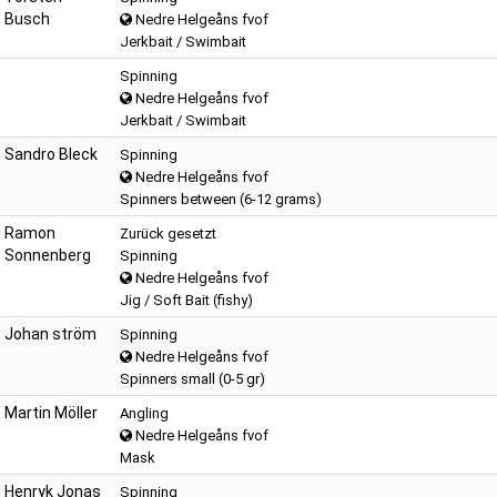
Busch
Nedre Helgeåns fvof
Jerkbait / Swimbait
Spinning
Nedre Helgeåns fvof
Jerkbait / Swimbait
Sandro Bleck
Spinning
Nedre Helgeåns fvof
Spinners between (6-12 grams)
Ramon
Zurück gesetzt
Sonnenberg
Spinning
Nedre Helgeåns fvof
Jig / Soft Bait (fishy)
Johan ström
Spinning
Nedre Helgeåns fvof
Spinners small (0-5 gr)
Martin Möller
Angling
Nedre Helgeåns fvof
Mask
Henryk Jonas
Spinning