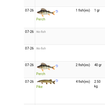
07‑26
1 fish(es)
1 gr
Perch
07‑26
No fish
07‑26
No fish
07‑26
2 fish(es)
40 gr
Perch
07‑26
4 fish(es)
2.50
kg
Pike