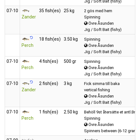
Jig / Soft Bait (fishy)
07‑10
35 fish(es)
25 kg
2 gös med hem
Zander
Spinning
Övre Åsunden
Jig / Soft Bait (fishy)
18 fish(es)
3.50 kg
Spinning
Perch
Övre Åsunden
Jig / Soft Bait (fishy)
07‑10
4 fish(es)
500 gr
Spinning
Perch
Övre Åsunden
Jig / Soft Bait (fishy)
07‑10
2 fish(es)
3 kg
Fick simma till baka
Zander
vertical fishing
Övre Åsunden
Jig / Soft Bait (fishy)
07‑10
1 fish(es)
2.50 kg
Behöll 9st återsätte et antl.Bra f
Perch
Spinning
Övre Åsunden
Spinners between (6-12 grams