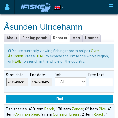
Åsunden Ulricehamn
About
Fishing permit
Reports
Map
Houses
You're currently viewing fishing reports only at
Övre
Åsunden
. Press
HERE
to expand the list to the whole region,
or
HERE
to search in the whole of the country.
Start date:
End date:
Fish:
Free text:
Fish species: 490 item
Perch
, 178 item
Zander
, 62 item
Pike
, 45
item
Common bleak
, 9 item
Common bream
, 2 item
Roach
, 1