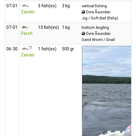
07‑01
3 fish(es)
3 kg
vertical fishing
Zander
Övre Åsunden
Jig / Soft Bait (fishy)
07‑01
13 fish(es)
1 kg
bottom Angling
Perch
Övre Åsunden
Sand Worm / Snail
06‑30
1 fish(es)
500 gr
Zander