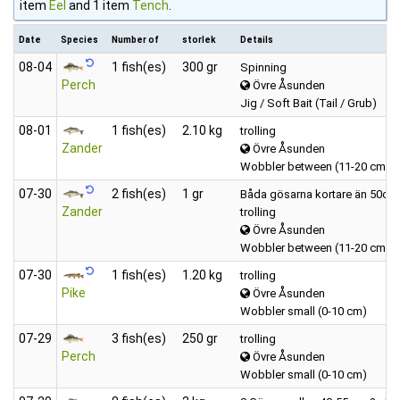
item
Eel
and 1 item
Tench
.
Date
Species
Number of
storlek
Details
08‑04
1 fish(es)
300 gr
Spinning
Perch
Övre Åsunden
Jig / Soft Bait (Tail / Grub)
08‑01
1 fish(es)
2.10 kg
trolling
Zander
Övre Åsunden
Wobbler between (11-20 cm)
07‑30
2 fish(es)
1 gr
Båda gösarna kortare än 50cm
Zander
trolling
Övre Åsunden
Wobbler between (11-20 cm)
07‑30
1 fish(es)
1.20 kg
trolling
Pike
Övre Åsunden
Wobbler small (0-10 cm)
07‑29
3 fish(es)
250 gr
trolling
Perch
Övre Åsunden
Wobbler small (0-10 cm)