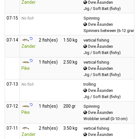
Zander
Övre Åsunden
Jig / Soft Bait (fishy)
07‑15
No fish
Spinning
Övre Åsunden
Spinners between (6-12 grams
07‑14
2 fish(es)
1.50 kg
vertical fishing
Zander
Övre Åsunden
Jig / Soft Bait (fishy)
1 fish(es)
2.50 kg
vertical fishing
Pike
Övre Åsunden
Jig / Soft Bait (fishy)
07‑13
No fish
trolling
Övre Åsunden
Jig / Soft Bait (fishy)
07‑12
1 fish(es)
200 gr
Spinning
Pike
Övre Åsunden
Wobbler small (0-10 cm)
07‑11
2 fish(es)
3.50 kg
vertical fishing
Zander
Övre Åsunden