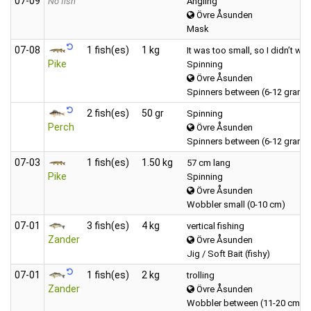
07‑09
No fish
Angling
Övre Åsunden
Mask
07‑08
1 fish(es)
1 kg
It was too small, so I didn’t we
Pike
Spinning
Övre Åsunden
Spinners between (6-12 grams
2 fish(es)
50 gr
Spinning
Perch
Övre Åsunden
Spinners between (6-12 grams
07‑03
1 fish(es)
1.50 kg
57 cm lang
Pike
Spinning
Övre Åsunden
Wobbler small (0-10 cm)
07‑01
3 fish(es)
4 kg
vertical fishing
Zander
Övre Åsunden
Jig / Soft Bait (fishy)
07‑01
1 fish(es)
2 kg
trolling
Zander
Övre Åsunden
Wobbler between (11-20 cm)