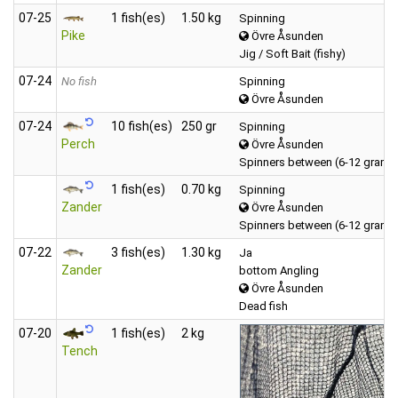
07‑25
1 fish(es)
1.50 kg
Spinning
Pike
Övre Åsunden
Jig / Soft Bait (fishy)
07‑24
No fish
Spinning
Övre Åsunden
07‑24
10 fish(es)
250 gr
Spinning
Perch
Övre Åsunden
Spinners between (6-12 grams
1 fish(es)
0.70 kg
Spinning
Zander
Övre Åsunden
Spinners between (6-12 grams
07‑22
3 fish(es)
1.30 kg
Ja
Zander
bottom Angling
Övre Åsunden
Dead fish
07‑20
1 fish(es)
2 kg
Tench