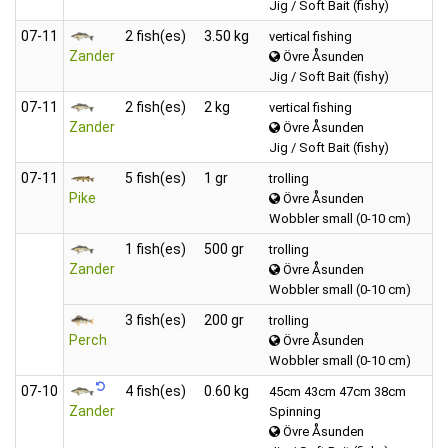
Jig / Soft Bait (fishy)
07‑11
2 fish(es)
3.50 kg
vertical fishing
Zander
Övre Åsunden
Jig / Soft Bait (fishy)
07‑11
2 fish(es)
2 kg
vertical fishing
Zander
Övre Åsunden
Jig / Soft Bait (fishy)
07‑11
5 fish(es)
1 gr
trolling
Pike
Övre Åsunden
Wobbler small (0-10 cm)
1 fish(es)
500 gr
trolling
Zander
Övre Åsunden
Wobbler small (0-10 cm)
3 fish(es)
200 gr
trolling
Perch
Övre Åsunden
Wobbler small (0-10 cm)
07‑10
4 fish(es)
0.60 kg
45cm 43cm 47cm 38cm
Zander
Spinning
Övre Åsunden