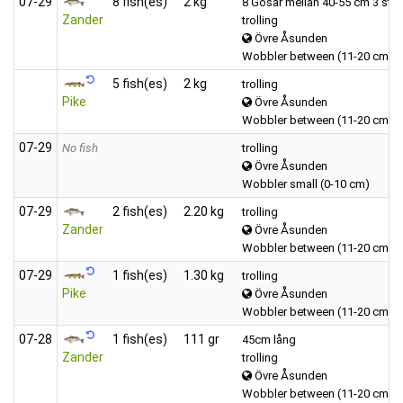
07‑29
8 fish(es)
2 kg
8 Gösar mellan 40-55 cm 3 st ö
Zander
trolling
Övre Åsunden
Wobbler between (11-20 cm)
5 fish(es)
2 kg
trolling
Pike
Övre Åsunden
Wobbler between (11-20 cm)
07‑29
No fish
trolling
Övre Åsunden
Wobbler small (0-10 cm)
07‑29
2 fish(es)
2.20 kg
trolling
Zander
Övre Åsunden
Wobbler between (11-20 cm)
07‑29
1 fish(es)
1.30 kg
trolling
Pike
Övre Åsunden
Wobbler between (11-20 cm)
07‑28
1 fish(es)
111 gr
45cm lång
Zander
trolling
Övre Åsunden
Wobbler between (11-20 cm)