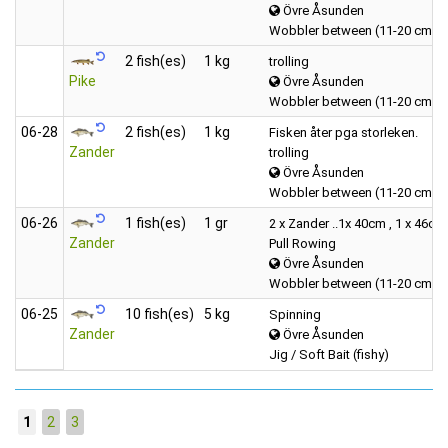
Övre Åsunden
Wobbler between (11-20 cm)
2 fish(es)
1 kg
trolling
Pike
Övre Åsunden
Wobbler between (11-20 cm)
06‑28
2 fish(es)
1 kg
Fisken åter pga storleken.
Zander
trolling
Övre Åsunden
Wobbler between (11-20 cm)
06‑26
1 fish(es)
1 gr
2 x Zander ..1x 40cm , 1 x 46cm
Zander
Pull Rowing
Övre Åsunden
Wobbler between (11-20 cm)
06‑25
10 fish(es)
5 kg
Spinning
Zander
Övre Åsunden
Jig / Soft Bait (fishy)
1
2
3