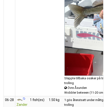
Släppte tillbaka osäker på län
trolling
Övre Åsunden
Wobbler between (11-20 cm)
06‑28
1 fish(es)
1.50 kg
1 gös återutsatt under måttgrä
Zander
trolling