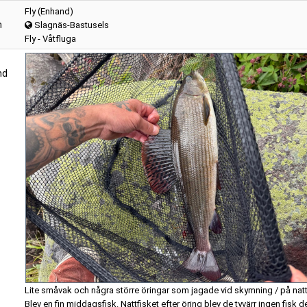
Fly (Enhand)
n
Slagnäs-Bastusels
Fly - Våtfluga
nd
Lite småvak och några större öringar som jagade vid skymning / på nat
Blev en fin middagsfisk. Nattfisket efter öring blev de tyvärr ingen fisk 