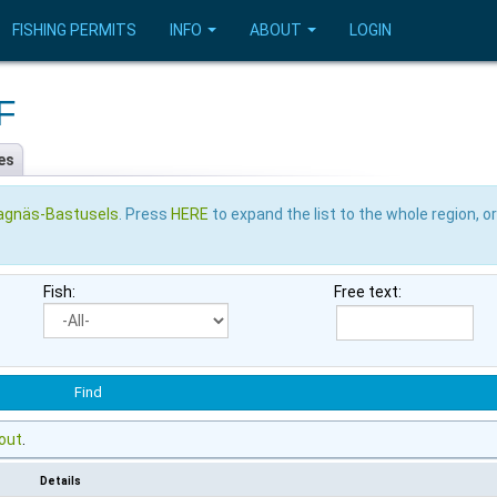
FISHING PERMITS
INFO
ABOUT
LOGIN
F
es
agnäs-Bastusels
. Press
HERE
to expand the list to the whole region, o
Fish:
Free text:
out
.
Details