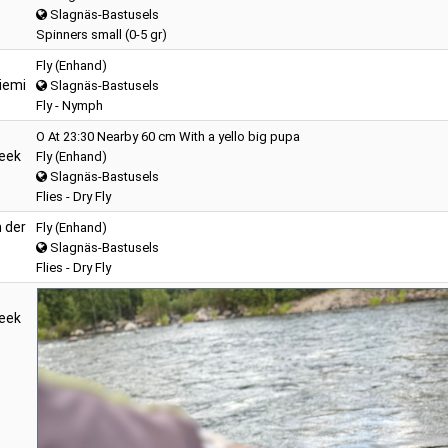
Slagnäs-Bastusels
Spinners small (0-5 gr)
Fly (Enhand)
iemi
Slagnäs-Bastusels
Fly - Nymph
O At 23:30 Nearby 60 cm With a yello big pupa
eek
Fly (Enhand)
Slagnäs-Bastusels
Flies - Dry Fly
 der
Fly (Enhand)
Slagnäs-Bastusels
Flies - Dry Fly
eek