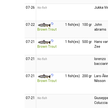
07‑26
Jukka Vi
No fish
07‑22
1 fish(es)
100 gr
John
abrams
Brown Trout
07‑21
1 fish(es)
500 gr
Hans van
Zee
Brown Trout
07‑21
lorenzo
No fish
bacciarin
07‑21
1 fish(es)
200 gr
Lars-Åke
Nilsson
Brown Trout
07‑21
Giusepp
No fish
Coluccia