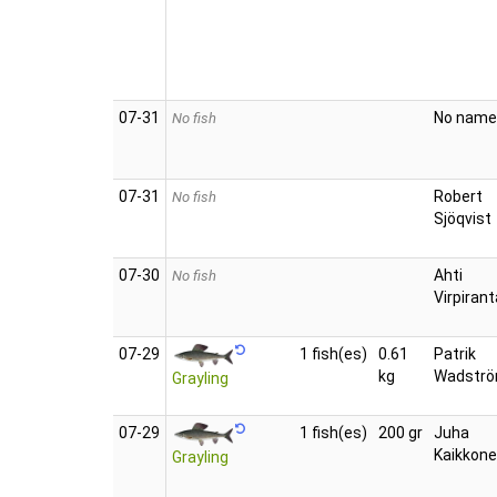
07‑31
No name
No fish
07‑31
Robert
No fish
Sjöqvist
07‑30
Ahti
No fish
Virpirant
07‑29
1 fish(es)
0.61
Patrik
kg
Wadstr
Grayling
07‑29
1 fish(es)
200 gr
Juha
Kaikkon
Grayling