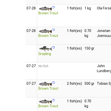
07‑28
1 fish(es)
1 kg
Ola Fors
Brown Trout
07‑28
1 fish(es)
0.70
Jonatan
kg
Joensuu
Brown Trout
1 fish(es)
150 gr
Grayling
07‑27
John
No fish
Lundber
07‑27
2 fish(es)
500 gr
Tobias Sj
Brown Trout
1 fish(es)
0.70
kg
Brown Trout