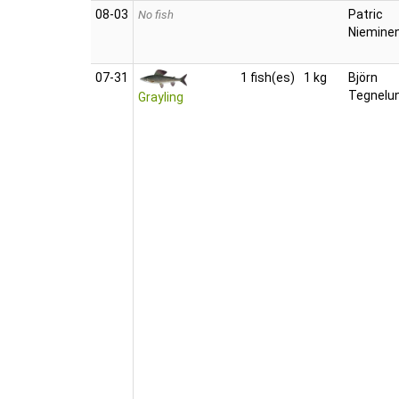
08‑03
Patric
No fish
Niemine
07‑31
1 fish(es)
1 kg
Björn
Tegnelu
Grayling