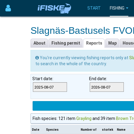
START
FISHING
Slagnäs-Bastusels FVO
About
Fishing permit
Reports
Map
Hous
You're currently viewing fishing reports only at
Sl
to search in the whole of the country.
Start date:
End date:
Fish species: 121 item
Grayling
and 39 item
Brown Tr
Date
Species
Number of
storlek
Name