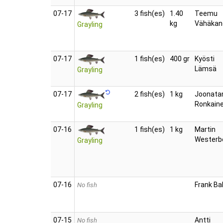
07‑17
3 fish(es)
1.40
Teemu
kg
Vähäkan
Grayling
07‑17
1 fish(es)
400 gr
Kyösti
Lämsä
Grayling
07‑17
2 fish(es)
1 kg
Joonata
Ronkain
Grayling
07‑16
1 fish(es)
1 kg
Martin
Westerb
Grayling
07‑16
Frank Ba
No fish
07‑15
Antti
No fish