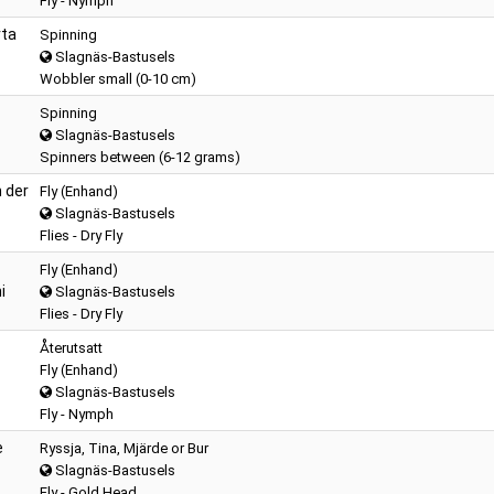
Fly - Nymph
rta
Spinning
Slagnäs-Bastusels
Wobbler small (0-10 cm)
Spinning
Slagnäs-Bastusels
Spinners between (6-12 grams)
 der
Fly (Enhand)
Slagnäs-Bastusels
Flies - Dry Fly
Fly (Enhand)
i
Slagnäs-Bastusels
Flies - Dry Fly
Återutsatt
Fly (Enhand)
Slagnäs-Bastusels
Fly - Nymph
e
Ryssja, Tina, Mjärde or Bur
Slagnäs-Bastusels
Fly - Gold Head