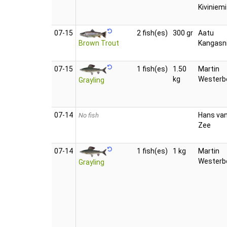
Kiviniemi
07‑15
2 fish(es)
300 gr
Aatu
Kangasn
Brown Trout
07‑15
1 fish(es)
1.50
Martin
kg
Westerb
Grayling
07‑14
Hans van
No fish
Zee
07‑14
1 fish(es)
1 kg
Martin
Westerb
Grayling