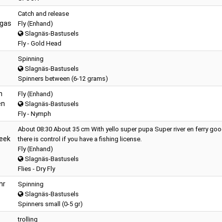
Catch and release
gas
Fly (Enhand)
Slagnäs-Bastusels
Fly - Gold Head
Spinning
Slagnäs-Bastusels
Spinners between (6-12 grams)
n
Fly (Enhand)
en
Slagnäs-Bastusels
Fly - Nymph
About 08:30 About 35 cm With yello super pupa Super river en ferry goo
eek
there is control if you have a fishing license.
Fly (Enhand)
Slagnäs-Bastusels
Flies - Dry Fly
hr
Spinning
Slagnäs-Bastusels
Spinners small (0-5 gr)
trolling