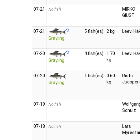
07‑21
MIRKO
No fish
GIUST
07‑21
5 fish(es)
2 kg
Leevi Häk
Grayling
07‑20
4 fish(es)
1.70
Leevi Häk
kg
Grayling
07‑20
1 fish(es)
0.60
Risto
kg
Juopperi
Grayling
07‑19
Wolfgan
No fish
Schulz
07‑18
Lars
No fish
Myrest