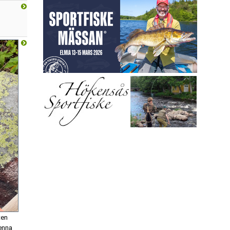
ten
denna