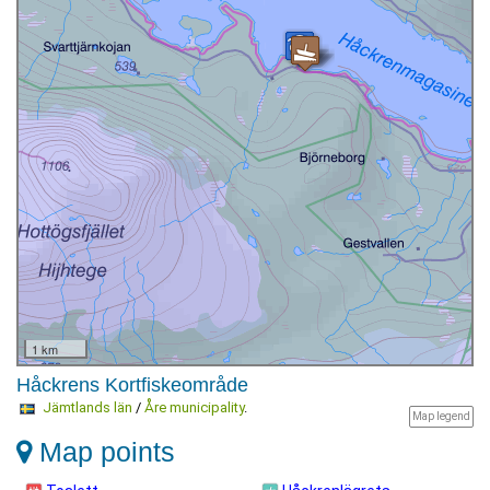
1 km
Håckrens Kortfiskeområde
Jämtlands län
/
Åre municipality
.
Map legend
Map points