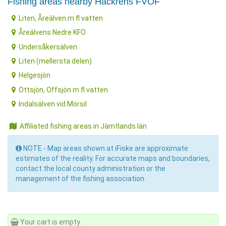
Fishing areas nearby Håckrens FVOF
Liten, Åreälven m fl vatten
Åreälvens Nedre KFO
Undersåkersälven
Liten (mellersta delen)
Helgesjön
Ottsjön, Offsjön m fl vatten
Indalsälven vid Mörsil
Affiliated fishing areas in Jämtlands län
NOTE - Map areas shown at iFiske are approximate
estimates of the reality. For accurate maps and boundaries,
contact the local county administration or the
management of the fishing association.
Your cart is empty.