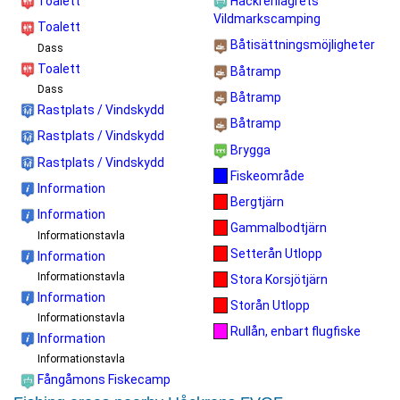
Toalett
Håckrenlägrets
Vildmarkscamping
Toalett
Båtisättningsmöjligheter
Dass
Toalett
Båtramp
Dass
Båtramp
Rastplats / Vindskydd
Båtramp
Rastplats / Vindskydd
Brygga
Rastplats / Vindskydd
Fiskeområde
Information
Bergtjärn
Information
Gammalbodtjärn
Informationstavla
Setterån Utlopp
Information
Informationstavla
Stora Korsjötjärn
Information
Storån Utlopp
Informationstavla
Rullån, enbart flugfiske
Information
Informationstavla
Fångåmons Fiskecamp