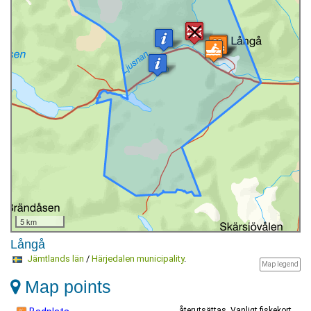
5 km
Långå
Jämtlands län
/
Härjedalen municipality
.
Map legend
Map points
återutsättas. Vanligt fiskekort