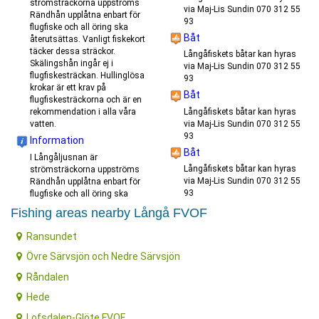
strömsträckorna uppströms
via Maj-Lis Sundin 070 312 55
Rändhån upplåtna enbart för
93
flugfiske och all öring ska
Båt
återutsättas. Vanligt fiskekort
täcker dessa sträckor.
Långåfiskets båtar kan hyras
Skälingshån ingår ej i
via Maj-Lis Sundin 070 312 55
flugfiskesträckan. Hullinglösa
93
krokar är ett krav på
Båt
flugfiskesträckorna och är en
Långåfiskets båtar kan hyras
rekommendation i alla våra
via Maj-Lis Sundin 070 312 55
vatten.
93
Information
Båt
I Långåljusnan är
Långåfiskets båtar kan hyras
strömsträckorna uppströms
via Maj-Lis Sundin 070 312 55
Rändhån upplåtna enbart för
93
flugfiske och all öring ska
Fishing areas nearby Långå FVOF
Ransundet
Övre Särvsjön och Nedre Särvsjön
Råndalen
Hede
Lofsdalen-Glöte FVOF