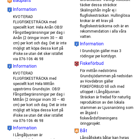
Badplats
täcker dessa sträckor.
Information
Skälingshån ingår ej i
flugfiskesträckan. Hullinglösa
KVOTERAD
krokar är ett krav på
FLUGFISKESTRÄCKA med
flugfiskesträckorna och är en
speciellt kort: Hela Anån OBS!
rekommendation i alla våra
Fångstbegränsningar per dag i
vatten.
Anån (2 öringar inom 30 – 40
cm) per kort och dag. Det är inte
Information
möjligt att köpa dessa kort på
I Grundsjön gäller max 3
iFiske.se utan det sker istället
rödingar per kortdygn.
via 076-106 46 98
Fiskeförbud
Information
För mittån nedströms
KVOTERAD
Grundsjödammen på nedsidan
FLUGFISKESTRÄCKA med
av Hovdebron gäller
speciellt kort Hela Mittån
FISKEFÖRBUD till och med
uppströms Grundsjön. OBS!
utloppet i Långåljusnan.
Fångstbegränsningar per dag i
Sträckan är fredad för naturlig
Mittån (2 öringar inom 30 – 40
reproduktion av den lokala
cm) per kort och dag. Det är inte
stammen av Ljusnanöring som
möjligt att köpa dessa kort på
en åtgärd i
iFiske.se utan det sker istället
fiskevårdsföreningens
via 076-106 46 98
öringprojekt.
Information
Båt
I Långåljusnan är
Långåfiskets båtar kan hyras