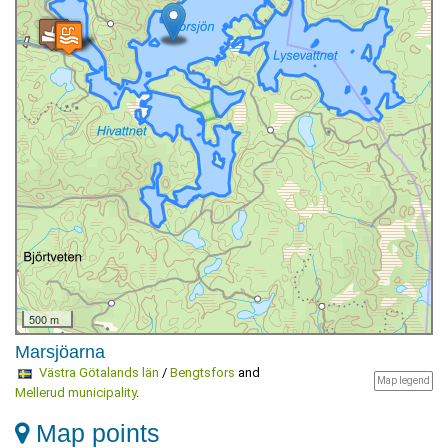
500 m
Marsjöarna
Västra Götalands län
/
Bengtsfors
and
Map legend
Mellerud municipality
.
Map points