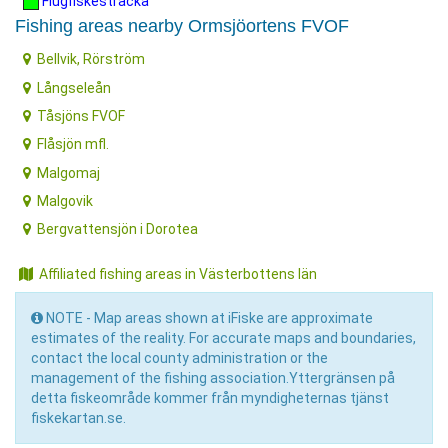
Flugfiskesträcka
Fishing areas nearby Ormsjöortens FVOF
Bellvik, Rörström
Långseleån
Tåsjöns FVOF
Flåsjön mfl.
Malgomaj
Malgovik
Bergvattensjön i Dorotea
Affiliated fishing areas in Västerbottens län
NOTE - Map areas shown at iFiske are approximate
estimates of the reality. For accurate maps and boundaries,
contact the local county administration or the
management of the fishing association.Yttergränsen på
detta fiskeområde kommer från myndigheternas tjänst
fiskekartan.se.